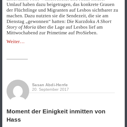
Umlauf haben dazu beigetragen, das konkrete Grauen
der Flüchtlinge und Migranten auf Lesbos sichtbarer zu
machen. Dazu nutzten sie die Sendezeit, die sie am
Dienstag „gewonnen“ hatten: Die Kurzdoku
A Short
Story of Moria
über die Lage auf Lesbos lief am
Mittwochabend zur Primetime auf ProSieben.
„Joko
Weiter
und
Klaas
machen
das
Grauen
von
Moria
Sasan Abdi-Herrle
sichtbar“
20. September 2017
Moment der Einigkeit inmitten von
Hass