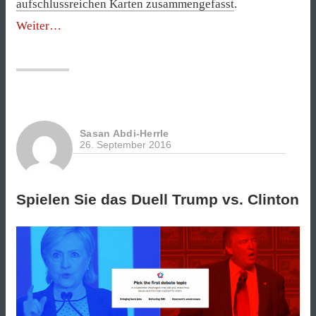
aufschlussreichen Karten zusammengefasst
.
„Clinton
Weiter
gegen
Trump:
Die
beiden
Amerikas“
Sasan Abdi-Herrle
26. September 2016
Spielen Sie das Duell Trump vs. Clinton