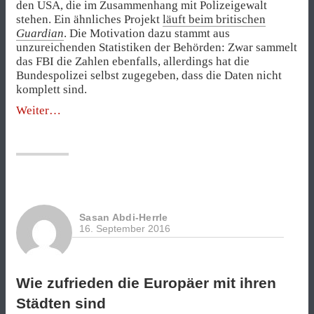
den USA, die im Zusammenhang mit Polizeigewalt
stehen. Ein ähnliches Projekt
läuft beim britischen
Guardian
. Die Motivation dazu stammt aus
unzureichenden Statistiken der Behörden: Zwar sammelt
das FBI die Zahlen ebenfalls, allerdings hat die
Bundespolizei selbst zugegeben, dass die Daten nicht
komplett sind.
„US-
Weiter
Polizisten
töteten
706
Menschen
in
neun
Monaten“
Sasan Abdi-Herrle
16. September 2016
Wie zufrieden die Europäer mit ihren
Städten sind