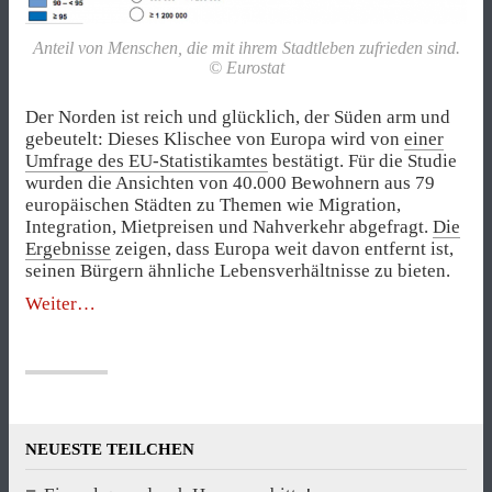
Anteil von Menschen, die mit ihrem Stadtleben zufrieden sind.
© Eurostat
Der Norden ist reich und glücklich, der Süden arm und
gebeutelt: Dieses Klischee von Europa wird von
einer
Umfrage des EU-Statistikamtes
bestätigt. Für die Studie
wurden die Ansichten von 40.000 Bewohnern aus 79
europäischen Städten zu Themen wie Migration,
Integration, Mietpreisen und Nahverkehr abgefragt.
Die
Ergebnisse
zeigen, dass Europa weit davon entfernt ist,
seinen Bürgern ähnliche Lebensverhältnisse zu bieten.
„Wie
Weiter
zufrieden
die
Europäer
mit
ihren
Städten
NEUESTE TEILCHEN
sind“