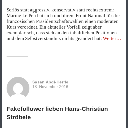
Seriös statt aggressiv, konservativ statt rechtsextrem:
Marine Le Pen hat sich und ihrem Front National für die
französischen Präsidentschaftswahlen einen moderaten
Kurs verordnet. Ein aktueller Vorfall zeigt aber
exemplarisch, dass sich an den inhaltlichen Positionen
„Das
und dem Selbstverständnis nichts geändert hat.
Weiter
passie
nach
kriti
Frage
an
Mari
Le
Sasan Abdi-Herrle
Pen“
18. November 2016
Fakefollower lieben Hans-Christian
Ströbele