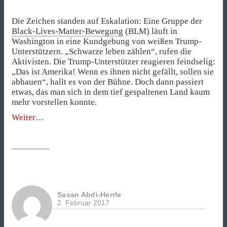
Die Zeichen standen auf Eskalation: Eine Gruppe der
Black-Lives-Matter-Bewegung
(BLM) läuft in
Washington in eine Kundgebung von weißen Trump-
Unterstützern. „Schwarze leben zählen“, rufen die
Aktivisten. Die Trump-Unterstützer reagieren feindselig:
„Das ist Amerika! Wenn es ihnen nicht gefällt, sollen sie
abhauen“, hallt es von der Bühne. Doch dann passiert
etwas, das man sich in dem tief gespaltenen Land kaum
mehr vorstellen konnte.
„Moment
Weiter
der
Einigkeit
inmitten
von
Hass“
Sasan Abdi-Herrle
2. Februar 2017