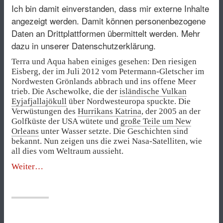
Ich bin damit einverstanden, dass mir externe Inhalte
angezeigt werden. Damit können personenbezogene
Daten an Drittplattformen übermittelt werden.
Mehr
dazu in unserer Datenschutzerklärung.
Terra und Aqua haben einiges gesehen: Den riesigen
Eisberg, der im Juli 2012 vom Petermann-Gletscher im
Nordwesten Grönlands abbrach und ins offene Meer
trieb. Die Aschewolke, die der
isländische Vulkan
Eyjafjallajökull
über Nordwesteuropa spuckte. Die
Verwüstungen des
Hurrikans Katrina
, der 2005 an der
Golfküste der USA wütete und
große Teile um New
Orleans
unter Wasser setzte. Die Geschichten sind
bekannt. Nun zeigen uns die zwei Nasa-Satelliten, wie
all dies vom Weltraum aussieht.
„Kalbende
Weiter
Gletscher,
brennende
Wälder,
überschwemmte
Städte“