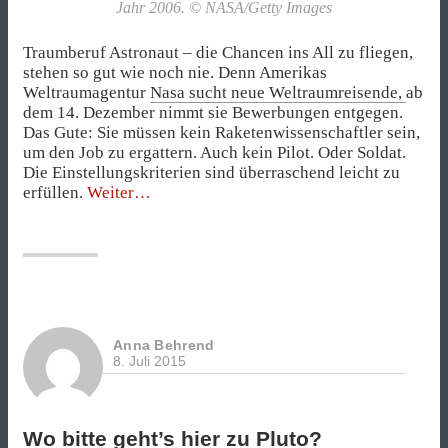
Jahr 2006. © NASA/Getty Images
Traumberuf Astronaut – die Chancen ins All zu fliegen,
stehen so gut wie noch nie. Denn Amerikas
Weltraumagentur
Nasa sucht neue Weltraumreisende,
ab
dem 14. Dezember nimmt sie Bewerbungen entgegen.
Das Gute: Sie müssen kein Raketenwissenschaftler sein,
um den Job zu ergattern. Auch kein Pilot. Oder Soldat.
Die Einstellungskriterien sind überraschend leicht zu
„Job
erfüllen.
Weiter
zu
öde?
Ab
ins
All!“
Anna Behrend
8. Juli 2015
Wo bitte geht’s hier zu Pluto?