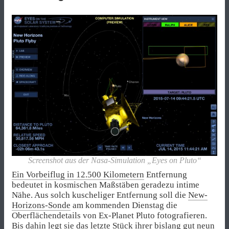
Screenshot aus der Nasa-Simulation „Eyes on Pluto“
Ein Vorbeiflug in 12.500 Kilometern
Entfernung
bedeutet in kosmischen Maßstäben geradezu intime
Nähe. Aus solch kuscheliger Entfernung soll die
New-
Horizons-Sonde
am kommenden Dienstag die
Oberflächendetails von Ex-Planet Pluto fotografieren.
Bis dahin legt sie das letzte Stück ihrer bislang gut neun