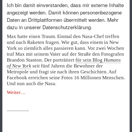
Ich bin damit einverstanden, dass mir externe Inhalte
angezeigt werden. Damit können personenbezogene
Daten an Drittplattformen übermittelt werden.
Mehr
dazu in unserer Datenschutzerklärung.
Max hatte einen Traum. Einmal den Nasa-Chef treffen
und nach Raketen fragen. Wie gut, dass einem in New
York so ziemlich alles passieren kann. Vor zwei Wochen
traf Max mit seinem Vater auf der Straße den Fotografen
Brandon Stanton. Der porträtiert
für sein Blog
Humans
of New York
seit fünf Jahren die Bewohner der
Metropole und fragt sie nach ihren Geschichten. Auf
Facebook erreichen seine Fotos 16 Millionen Menschen.
Und nun auch die Nasa.
„„Ich
Weiter
bin
10,
was
wird
die
Nasa