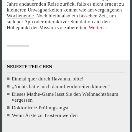
Jahre andauernden Reise zurück, falls es nicht erneut zu
kleineren Unwägbarkeiten kommt
wie am vergangenen
Wochenende
. Noch bleibt also ein bisschen Zeit, um
sich per App oder interaktiver Simulation auf den
„Wo
Höhepunkt der Mission vorzubereiten.
Weiter
bitte
geht’s
hier
zu
Pluto?“
NEUESTE TEILCHEN
Einmal quer durch Havanna, bitte!
„Nichts hätte mich darauf vorbereiten können“
Dieses Mathe-Game lässt Sie den Weihnachtsbaum
vergessen
Doktor trotz Prüfungsangst
Wenn Ärzte zu Tröstern werden