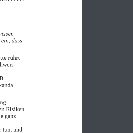
wissen
ein, dass
tte rührt
chweis
ZB
Skandal
ung
hen Risiken
ie ganz
r tun, und