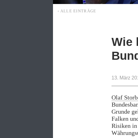
‹ ALLE EINTRÄGE
Wie 
Bund
13. März 20
Olaf Storb
Bundesban
Grunde geh
Falken un
Risiken in
Währungs