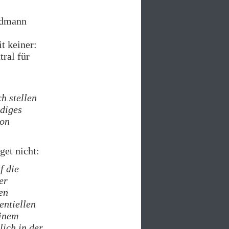
eidmann
t keiner:
tral für
h stellen
diges
ion
et nicht:
f die
er
en
entiellen
einem
lich in der