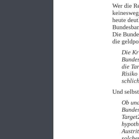
Wer die Re
keinesweg
heute deut
Bundesban
Die Bundes
die geldp
Die Kri
Bundes
die Ta
Risiko
schlic
Und selbs
Ob und
Bundes
Target
hypothe
Austri
solche