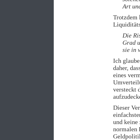
Art un
Trotzdem k
Liquidität
Die Ri
Grad u
sie in
Ich glaube
daher, das
eines verm
Umverteil
versteckt 
aufzudeck
Dieser Ver
einfachste
und keine 
normalen 
Geldpoliti