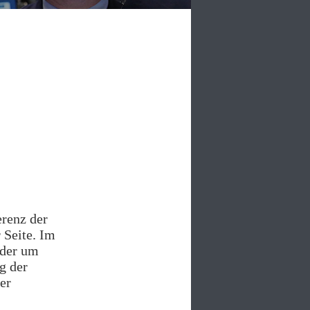
erenz der
 Seite. Im
oder um
g der
er