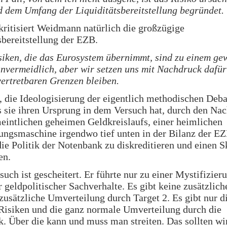
d dem Umfang der Liquiditätsbereitstellung begründet.
ritisiert Weidmann natürlich die großzügige
sbereitstellung der EZB.
siken, die das Eurosystem übernimmt, sind zu einem ge
nvermeidlich, aber wir setzen uns mit Nachdruck dafür 
 vertretbaren Grenzen bleiben.
, die Ideologisierung der eigentlich methodischen Deba
s sie ihren Ursprung in dem Versuch hat, durch den Na
eintlichen geheimen Geldkreislaufs, einer heimlichen
ungsmaschine irgendwo tief unten in der Bilanz der E
die Politik der Notenbank zu diskreditieren und einen 
en.
such ist gescheitert. Er führte nur zu einer Mystifizier
r geldpolitischer Sachverhalte. Es gibt keine zusätzlic
zusätzliche Umverteilung durch Target 2. Es gibt nur d
Risiken und die ganz normale Umverteilung durch die
k. Über die kann und muss man streiten. Das sollten wi