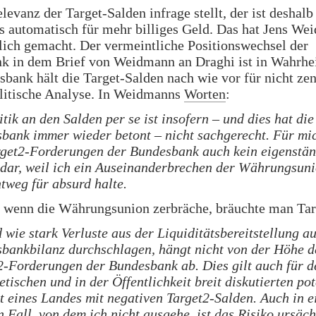
levanz der Target-Salden infrage stellt, der ist deshalb
s automatisch für mehr billiges Geld. Das hat Jens W
lich gemacht. Der vermeintliche Positionswechsel der
k in dem Brief von Weidmann an Draghi ist in Wahrhei
bank hält die Target-Salden nach wie vor für nicht zen
olitische Analyse. In Weidmanns
Worten
:
tik an den Salden per se ist insofern – und dies hat die
bank immer wieder betont – nicht sachgerecht. Für mic
rget2-Forderungen der Bundesbank auch kein eigenstän
 dar, weil ich ein Auseinanderbrechen der Währungsun
htweg für absurd halte.
t wenn die Währungsunion zerbräche, bräuchte man Targ
 wie stark Verluste aus der Liquiditätsbereitstellung au
bankbilanz durchschlagen, hängt nicht von der Höhe d
2-Forderungen der Bundesbank ab. Dies gilt auch für d
tischen und in der Öffentlichkeit breit diskutierten pot
tt eines Landes mit negativen Target2-Salden. Auch in 
n Fall, von dem ich nicht ausgehe, ist das Risiko ursäch