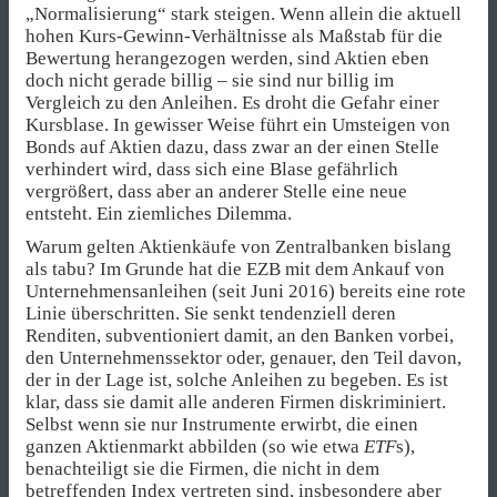
„Normalisierung“ stark steigen. Wenn allein die aktuell
hohen Kurs-Gewinn-Verhältnisse als Maßstab für die
Bewertung herangezogen werden, sind Aktien eben
doch nicht gerade billig – sie sind nur billig im
Vergleich zu den Anleihen. Es droht die Gefahr einer
Kursblase. In gewisser Weise führt ein Umsteigen von
Bonds auf Aktien dazu, dass zwar an der einen Stelle
verhindert wird, dass sich eine Blase gefährlich
vergrößert, dass aber an anderer Stelle eine neue
entsteht. Ein ziemliches Dilemma.
Warum gelten Aktienkäufe von Zentralbanken bislang
als tabu? Im Grunde hat die EZB mit dem Ankauf von
Unternehmensanleihen (seit Juni 2016) bereits eine rote
Linie überschritten. Sie senkt tendenziell deren
Renditen, subventioniert damit, an den Banken vorbei,
den Unternehmenssektor oder, genauer, den Teil davon,
der in der Lage ist, solche Anleihen zu begeben. Es ist
klar, dass sie damit alle anderen Firmen diskriminiert.
Selbst wenn sie nur Instrumente erwirbt, die einen
ganzen Aktienmarkt abbilden (so wie etwa
ETF
s),
benachteiligt sie die Firmen, die nicht in dem
betreffenden Index vertreten sind, insbesondere aber