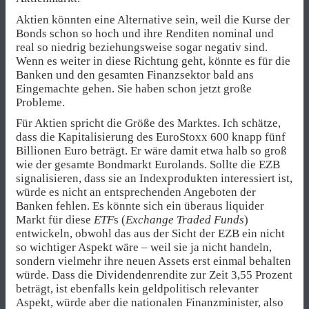
Aktien könnten eine Alternative sein, weil die Kurse der
Bonds schon so hoch und ihre Renditen nominal und
real so niedrig beziehungsweise sogar negativ sind.
Wenn es weiter in diese Richtung geht, könnte es für die
Banken und den gesamten Finanzsektor bald ans
Eingemachte gehen. Sie haben schon jetzt große
Probleme.
Für Aktien spricht die Größe des Marktes. Ich schätze,
dass die Kapitalisierung des EuroStoxx 600 knapp fünf
Billionen Euro beträgt. Er wäre damit etwa halb so groß
wie der gesamte Bondmarkt Eurolands. Sollte die EZB
signalisieren, dass sie an Indexprodukten interessiert ist,
würde es nicht an entsprechenden Angeboten der
Banken fehlen. Es könnte sich ein überaus liquider
Markt für diese
ETF
s (
Exchange Traded Funds
)
entwickeln, obwohl das aus der Sicht der EZB ein nicht
so wichtiger Aspekt wäre – weil sie ja nicht handeln,
sondern vielmehr ihre neuen Assets erst einmal behalten
würde. Dass die Dividendenrendite zur Zeit 3,55 Prozent
beträgt, ist ebenfalls kein geldpolitisch relevanter
Aspekt, würde aber die nationalen Finanzminister, also