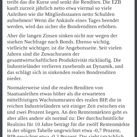
treibt das die Kurse und senkt die Renditen. Die EZB
kauft zurzeit jährlich netto etwa viermal so viele
Anleihen wie die Mitgliedsstaaten netto Schulden
aufnehmen! Wenn die Ankäufe eines Tages beendet
werden, wird das sicher die Bondrenditen erhöhen.
Aber die langen Zinsen sinken nicht nur wegen der
starken Nachfrage nach Bonds. Ebenso wichtig,
vielleicht wichtiger, ist die Angebotsseite. Seit vielen
Jahren sind die Zuwachsraten der
gesamtwirtschaftlichen Produktivität rückläufig. Die
Industrieländer verlieren zusehends an Dynamik, und
das schlägt sich in sinkenden realen Bondrenditen
nieder.
Normalerweise sind die realen Renditen von
Staatsanleihen etwas höher als die erwarteten
mittelfristigen Wachstumsraten des realen BIP, die in
reichen Industrieländern seit einiger Zeit zwischen ein
und zwei Prozent liegen. An den Rentenmärkten geht es
aber alles andere als normal zu: Der durchschnittliche
Realzins für 10 Jahre beträgt für die zwölf Rentenmärkte
in der obigen Tabelle ungewichtet etwa -0,7 Prozent,
BIP-gewichtet etwa -0,3 Prozent. Das sieht tatsächlich