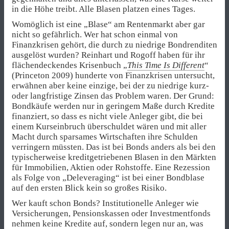
in die Höhe treibt. Alle Blasen platzen eines Tages.
Womöglich ist eine „Blase“ am Rentenmarkt aber gar
nicht so gefährlich. Wer hat schon einmal von
Finanzkrisen gehört, die durch zu niedrige Bondrenditen
ausgelöst wurden? Reinhart und Rogoff haben für ihr
flächendeckendes Krisenbuch „
This Time Is Different
“
(Princeton 2009) hunderte von Finanzkrisen untersucht,
erwähnen aber keine einzige, bei der zu niedrige kurz-
oder langfristige Zinsen das Problem waren. Der Grund:
Bondkäufe werden nur in geringem Maße durch Kredite
finanziert, so dass es nicht viele Anleger gibt, die bei
einem Kurseinbruch überschuldet wären und mit aller
Macht durch sparsames Wirtschaften ihre Schulden
verringern müssten. Das ist bei Bonds anders als bei den
typischerweise kreditgetriebenen Blasen in den Märkten
für Immobilien, Aktien oder Rohstoffe. Eine Rezession
als Folge von „Deleveraging“ ist bei einer Bondblase
auf den ersten Blick kein so großes Risiko.
Wer kauft schon Bonds? Institutionelle Anleger wie
Versicherungen, Pensionskassen oder Investmentfonds
nehmen keine Kredite auf, sondern legen nur an, was