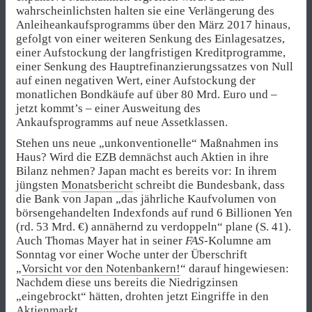
wahrscheinlichsten halten sie eine Verlängerung des
Anleiheankaufsprogramms über den März 2017 hinaus,
gefolgt von einer weiteren Senkung des Einlagesatzes,
einer Aufstockung der langfristigen Kreditprogramme,
einer Senkung des Hauptrefinanzierungssatzes von Null
auf einen negativen Wert, einer Aufstockung der
monatlichen Bondkäufe auf über 80 Mrd. Euro und –
jetzt kommt’s – einer Ausweitung des
Ankaufsprogramms auf neue Assetklassen.
Stehen uns neue „unkonventionelle“ Maßnahmen ins
Haus? Wird die EZB demnächst auch Aktien in ihre
Bilanz nehmen? Japan macht es bereits vor: In ihrem
jüngsten
Monatsbericht
schreibt die Bundesbank, dass
die Bank von Japan „das jährliche Kaufvolumen von
börsengehandelten Indexfonds auf rund 6 Billionen Yen
(rd. 53 Mrd. €) annähernd zu verdoppeln“ plane (S. 41).
Auch Thomas Mayer hat in seiner
FAS
-Kolumne am
Sonntag vor einer Woche unter der Überschrift
„
Vorsicht vor den Notenbankern!
“ darauf hingewiesen:
Nachdem diese uns bereits die Niedrigzinsen
„eingebrockt“ hätten, drohten jetzt Eingriffe in den
Aktienmarkt.