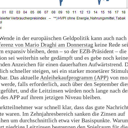
Wende in der europäischen Geldpolitik kann auch nach
ferenz von Mario Draghi am Donnerstag
keine Rede sei
m expansiv bleiben, denn – so der EZB-Präsident – die
ion sei weiterhin sehr gedämpft und es gebe noch keine
nden Anzeichen für einen dauerhaften Aufwärtstrend. 
lich schneller steigen, sei ein starker monetärer Stimul
bar. Das aktuelle
Anleihekaufprogramm (APP)
von mon
werde, falls erforderlich, auch über den September die
tgeführt, und die Leitzinsen würden noch lange nach d
des APP auf ihrem jetzigen Niveau bleiben.
rktteilnehmer war schnell klar, dass das gute Nachricht
e waren. Im Zehnjahresbereich sanken die Zinsen auf
ihen um durchschnittlich etwa vier Basispunkte. Waru
t niedrige Leitzinsen begrenzen den Spielraum für di