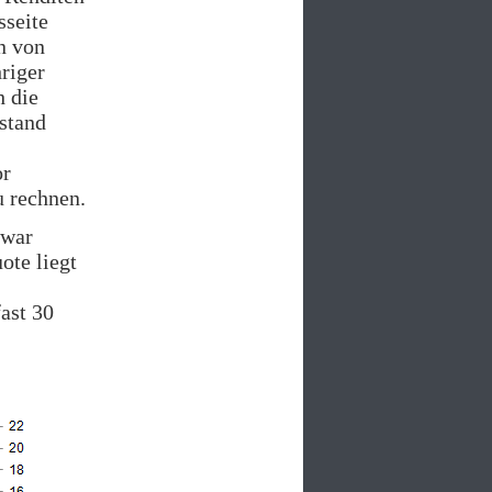
sseite
n von
riger
h die
bstand
or
u rechnen.
zwar
ote liegt
ast 30