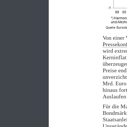
Von einer 
Pressekon
wird extre
Kerninflat
überzeuge
Preise end
unverzicht
Mrd. Euro 
hinaus for
Auslaufen 
Für die Ma
Bondmärkt
Staatsanle
Unveränder