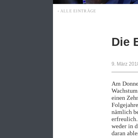
‹ ALLE EINTRÄGE
Die 
9. März 201
Am Donner
Wachstums
einen Zehn
Folgejahre
nämlich be
erfreulich
weder in d
daran able