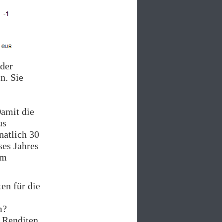
 der
n. Sie
Damit die
us
atlich 30
ses Jahres
em
en für die
m?
e Renditen