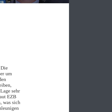
 Die
ber um
den
eiben,
 Lage sehr
 laut EZB
, was sich
chleunigen