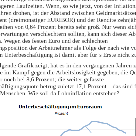
ngeren Laufzeiten. Wenn, so wie jetzt, von der Inflation
hren drohen, ist der Abstand zwischen Geldmarktsätze
zent (dreimonatiger EURIBOR) und der Rendite zehnjäh
ihen von 0,64 Prozent bereits sehr groß. Nur wenn sic
erwartungen verschlechtern sollten, kann sich dieser A
. Wegen des festen Euro und der schlechten
gsposition der Arbeitnehmer als Folge der nach wie v
n Unterbeschäftigung ist damit aber für‘s Erste nicht z
lgende Grafik zeigt, hat es in den vergangenen Jahren 
te im Kampf gegen die Arbeitslosigkeit gegeben, die Qu
 noch bei 8,6 Prozent; die weiter gefasste
äftigungsquote betrug zuletzt 17,1 Prozent – das sind f
Menschen. Wie soll da Lohninflation entstehen?