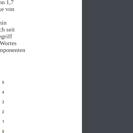
nn 1,7
ke von
hin
ch seit
griff
 Wortes
Komponenten