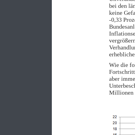
bei den lä
keine Gefa
-0,33 Pro
Bundesanle
Inflations
vergrößern
Verhandlun
erhebliche
Wie die fo
Fortschrit
aber immer
Unterbesch
Millionen 