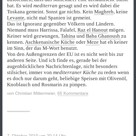
hat. Es wird
mediterran
gesagt und es wird dabei die
Toskana gemeint. Sonst gar nichts. Kein
Maghreb
, keine
Levante
, nicht mal Spanien ist gemeint.
Das ist Ignoranz gegenüber Völkern und Ländern.
Niemand muss Harrissa, Falafel,
Raz el Hanout
mögen.
Keiner wird gezwungen,
Tahina
und
Baba Ghanoush
zu
kennen.
Aschkenasische Küche
oder
Meze
hat eh keiner
im Sinn, der das M-Wort benutzt.
Von den Außengrenzen der EU ist es nicht weit bis zur
anderen Seite. Und ich finde es, gerade bei der
augenblicklichen Nachrichtenlage, nicht besonders
stilsicher, immer von
mediterraner Küche
zu reden wenn
es doch nur darum geht, beliebige Speisen mit Olivenöl,
Knoblauch und Rosmarin zu pimpen.
von
Christian Mittermeier
,
65 Kommentare
7. Oktober 2010 um 20:14
Uhr