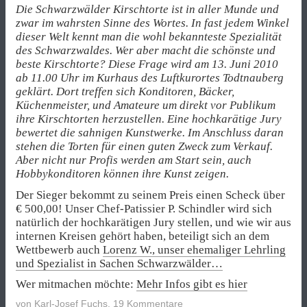
Die Schwarzwälder Kirschtorte ist in aller Munde und
zwar im wahrsten Sinne des Wortes. In fast jedem Winkel
dieser Welt kennt man die wohl bekannteste Spezialität
des Schwarzwaldes. Wer aber macht die schönste und
beste Kirschtorte? Diese Frage wird am 13. Juni 2010
ab 11.00 Uhr im Kurhaus des Luftkurortes Todtnauberg
geklärt. Dort treffen sich Konditoren, Bäcker,
Küchenmeister, und Amateure um direkt vor Publikum
ihre Kirschtorten herzustellen. Eine hochkarätige Jury
bewertet die sahnigen Kunstwerke. Im Anschluss daran
stehen die Torten für einen guten Zweck zum Verkauf.
Aber nicht nur Profis werden am Start sein, auch
Hobbykonditoren können ihre Kunst zeigen.
Der Sieger bekommt zu seinem Preis einen Scheck über
€ 500,00! Unser Chef-Patissier P. Schindler wird sich
natürlich der hochkarätigen Jury stellen, und wie wir aus
internen Kreisen gehört haben, beteiligt sich an dem
Wettbewerb auch
Lorenz W., unser ehemaliger Lehrling
und Spezialist in Sachen Schwarzwälder…
Wer mitmachen möchte:
Mehr Infos gibt es hier
von
Karl-Josef Fuchs
,
19 Kommentare