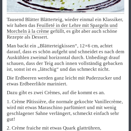
Tausend Blätter Blätterteig, wieder einmal ein Klassiker,
wir haben das
Feuilleté in der Lehre mit Spargeln und
Morcheln à la crème
gefüllt, es gibt aber auch schöne
Rezepte als Dessert.
Man backt ein „Blätterteigkissen“, 12×6 cm, achtet
darauf, dass es schön aufgeht und schneidet es nach dem
Auskühlen zweimal horizontal durch. Unbedingt drauf
schauen, dass der Teig auch innen vollständig gebacken
ist, sonst ist es „lätschig“ und das schmeckt nicht.
Die Erdbeeren werden ganz leicht mit Puderzucker und
etwas Erdbeerlikör mariniert.
Dazu gibt es zwei Crèmes, auf die kommt es an.
1. Crème Pâtissière, die normale gekochte Vanillecrème,
wird mit etwas Maraschino parfümiert und mit wenig
geschlagener Sahne verlängert, schmeckt einfach sehr
gut!
2. Crème fraiche mit etwas Quark glattrühren,