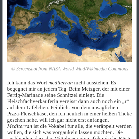
© Screenshot from NASA World Wind/Wikimedia Commons
Ich kann das Wort
mediterran
nicht ausstehen. Es
begegnet mir an jedem Tag. Beim Metzger, der mit einer
Fertig-Marinade seine Schnitzel einlegt. Die
Fleischfachverkäuferin vergisst dann auch noch ein „r“
auf dem Täfelchen. Peinlich. Von dem unsäglichen
Pizza-Fleischkäse, den ich neulich in einer heißen Theke
gesehen habe, will ich gar nicht erst anfangen.
Mediterran
ist die Vokabel für alle, die veräppelt werden
wollen, die sich was vorgaukeln lassen möchten. Die
ausblenden, dass das Mittelmeer eine afrikanische Küste