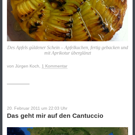
Des Apfels güldener Schein – Apfelkuchen, fertig gebacken und
mit Aprikotur überglänzt
von
Jürgen Koch
,
1 Kommentar
20. Februar 2011 um 22:03
Uhr
Das geht mir auf den Cantuccio