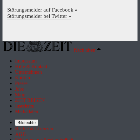
Störungsmelder auf Facebook »
Störungsmelder bei Twitter »
Nach oben
Impressum
Hilfe & Kontakt
Unternehmen
Karriere
Presse
Jobs
Shop
ZEIT REISEN
Inserieren
Mediadaten
Bildrechte
Rechte & Lizenzen
AGB
Erklärung zur Barrierefreiheit