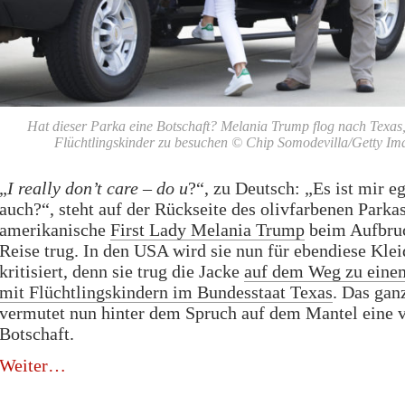
Hat dieser Parka eine Botschaft? Melania Trump flog nach Texas
Flüchtlingskinder zu besuchen
©
Chip Somodevilla/Getty Im
„
I really don’t care – do u
?“, zu Deutsch: „Es ist mir eg
auch?“, steht auf der Rückseite des olivfarbenen Parkas
amerikanische
First Lady Melania Trump
beim Aufbruc
Reise trug. In den USA wird sie nun für ebendiese Kle
kritisiert, denn sie trug die Jacke
auf dem Weg zu eine
mit Flüchtlingskindern im Bundesstaat Texas
. Das gan
vermutet nun hinter dem Spruch auf dem Mantel eine v
Botschaft.
„First
Weiter
Lady