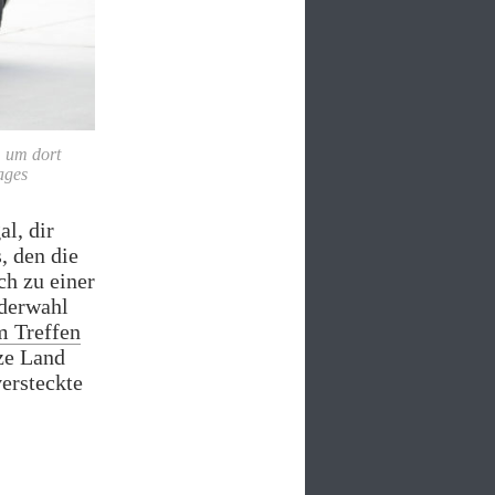
, um dort
ages
al, dir
, den die
h zu einer
iderwahl
m Treffen
ze Land
ersteckte