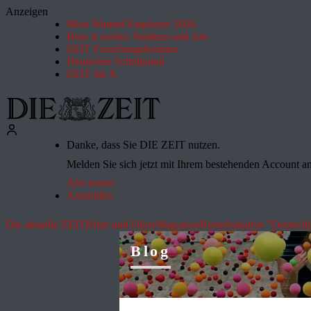
Anzeigen
Most Wanted Employer 2026
How it works: Studium und Job
ZEIT Forschungskosmos
Deutsches Schulportal
ZEIT für X
Danke, dass Sie DIE ZEIT nutzen.
Melden Sie sich jetzt mit Ihrem bestehenden Account an 
Abo testen
Anmelden
Die aktuelle ZEIT
Hitze und Dürre
Migration
Rente
Initiative "Deutsch
Blog