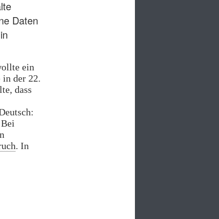
lte
ne Daten
in
ollte ein
in der 22.
lte, dass
 Deutsch:
 Bei
n
ruch
. In