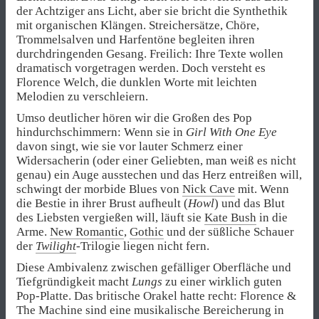
der Achtziger ans Licht, aber sie bricht die Synthethik
mit organischen Klängen. Streichersätze, Chöre,
Trommelsalven und Harfentöne begleiten ihren
durchdringenden Gesang. Freilich: Ihre Texte wollen
dramatisch vorgetragen werden. Doch versteht es
Florence Welch, die dunklen Worte mit leichten
Melodien zu verschleiern.
Umso deutlicher hören wir die Großen des Pop
hindurchschimmern: Wenn sie in
Girl With One Eye
davon singt, wie sie vor lauter Schmerz einer
Widersacherin (oder einer Geliebten, man weiß es nicht
genau) ein Auge ausstechen und das Herz entreißen will,
schwingt der morbide Blues von
Nick Cave
mit. Wenn
die Bestie in ihrer Brust aufheult (
Howl
) und das Blut
des Liebsten vergießen will, läuft sie
Kate Bush
in die
Arme.
New Romantic
,
Gothic
und der süßliche Schauer
der
Twilight
-Trilogie liegen nicht fern.
Diese Ambivalenz zwischen gefälliger Oberfläche und
Tiefgründigkeit macht
Lungs
zu einer wirklich guten
Pop-Platte. Das britische Orakel hatte recht: Florence &
The Machine sind eine musikalische Bereicherung in