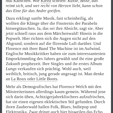
mal Käthchen. Wie
Kleist
schrieb:
Küsse, Bisse, das
reimt sich, und wer recht von Herzen liebt, kann schon
das Eine für das Andre greifen.
Dazu erklingt sanfte Musik, fast scheinheilig, als
wollten die Klänge über die Finsternis der Parabeln
hinwegtäuschen. Ja, das sei ihre Absicht, sagt sie. Aber
jetzt schnell raus aus dem Märchenwald! Hinein in die
Popwelt. Hier richten sich die Augen nicht auf den
Abgrund, sondern auf die flirrende Luft darüber. Und
Florence mit ihrer Band The Machine ist im Aufwind.
Englische Musikkritiker haben sie zum interessantesten
Emporkömmling des Jahres gewählt und ihr eine große
Zukunft prophezeit. Ihre Singles und ihr erstes Album
Lungs
verkaufen sich prächtig. Wohl auch, weil
weiblich, britisch, jung gerade angesagt ist. Man denke
an
La Roux oder Little Boots
.
Mehr als Demografisches hat Florence Welch mit den
Mitstreiterinnen allerdings kaum gemein. Während jene
sich darin üben, Achtzigerjahreklischees aufzufrischen,
hat sie einen eigenen eklektischen Stil gefunden. Durch
ihren Zauberwald hallen Folk, Blues, Indiepop und
Elektronika. Zwar dringt auch hier bisweilen das Echo