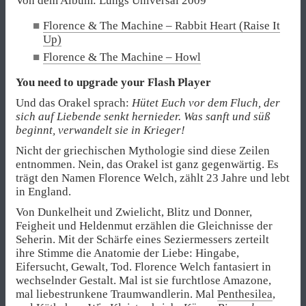
Von dem Album: Lungs
Universal 2009
Florence & The Machine – Rabbit Heart (Raise It
Up)
Florence & The Machine – Howl
You need to upgrade your Flash Player
Und das Orakel sprach:
Hütet Euch vor dem Fluch, der
sich auf Liebende senkt hernieder. Was sanft und süß
beginnt, verwandelt sie in Krieger!
Nicht der griechischen Mythologie sind diese Zeilen
entnommen. Nein, das Orakel ist ganz gegenwärtig. Es
trägt den Namen Florence Welch, zählt 23 Jahre und lebt
in England.
Von Dunkelheit und Zwielicht, Blitz und Donner,
Feigheit und Heldenmut erzählen die Gleichnisse der
Seherin. Mit der Schärfe eines Seziermessers zerteilt
ihre Stimme die Anatomie der Liebe: Hingabe,
Eifersucht, Gewalt, Tod. Florence Welch fantasiert in
wechselnder Gestalt. Mal ist sie furchtlose Amazone,
mal liebestrunkene Traumwandlerin. Mal
Penthesilea
,