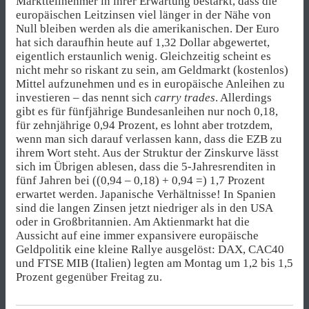
Marktteilnehmer in ihrer Erwartung bestärkt, dass die
europäischen Leitzinsen viel länger in der Nähe von
Null bleiben werden als die amerikanischen. Der Euro
hat sich daraufhin heute auf 1,32 Dollar abgewertet,
eigentlich erstaunlich wenig. Gleichzeitig scheint es
nicht mehr so riskant zu sein, am Geldmarkt (kostenlos)
Mittel aufzunehmen und es in europäische Anleihen zu
investieren – das nennt sich
carry trades
. Allerdings
gibt es für fünfjährige Bundesanleihen nur noch 0,18,
für zehnjährige 0,94 Prozent, es lohnt aber trotzdem,
wenn man sich darauf verlassen kann, dass die EZB zu
ihrem Wort steht. Aus der Struktur der Zinskurve lässt
sich im Übrigen ablesen, dass die 5-Jahresrenditen in
fünf Jahren bei ((0,94 – 0,18) + 0,94 =) 1,7 Prozent
erwartet werden. Japanische Verhältnisse! In Spanien
sind die langen Zinsen jetzt niedriger als in den USA
oder in Großbritannien. Am Aktienmarkt hat die
Aussicht auf eine immer expansivere europäische
Geldpolitik eine kleine Rallye ausgelöst: DAX, CAC40
und FTSE MIB (Italien) legten am Montag um 1,2 bis 1,5
Prozent gegenüber Freitag zu.