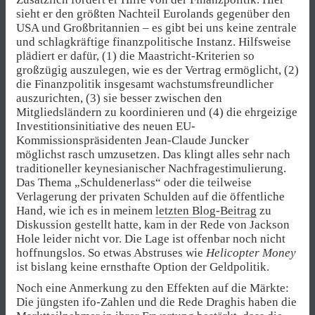
sieht er den größten Nachteil Eurolands gegenüber den
USA und Großbritannien – es gibt bei uns keine zentrale
und schlagkräftige finanzpolitische Instanz. Hilfsweise
plädiert er dafür, (1) die Maastricht-Kriterien so
großzügig auszulegen, wie es der Vertrag ermöglicht, (2)
die Finanzpolitik insgesamt wachstumsfreundlicher
auszurichten, (3) sie besser zwischen den
Mitgliedsländern zu koordinieren und (4) die ehrgeizige
Investitionsinitiative des neuen EU-
Kommissionspräsidenten Jean-Claude Juncker
möglichst rasch umzusetzen. Das klingt alles sehr nach
traditioneller keynesianischer Nachfragestimulierung.
Das Thema „Schuldenerlass“ oder die teilweise
Verlagerung der privaten Schulden auf die öffentliche
Hand, wie ich es in meinem
letzten Blog-Beitrag
zu
Diskussion gestellt hatte, kam in der Rede von Jackson
Hole leider nicht vor. Die Lage ist offenbar noch nicht
hoffnungslos. So etwas Abstruses wie
Helicopter Money
ist bislang keine ernsthafte Option der Geldpolitik.
Noch eine Anmerkung zu den Effekten auf die Märkte:
Die jüngsten ifo-Zahlen und die Rede Draghis haben die