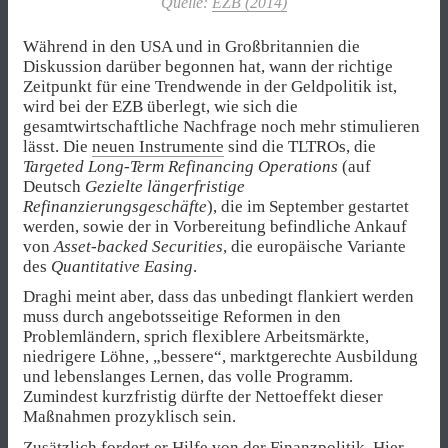
Quelle:
EZB (2014)
Während in den USA und in Großbritannien die
Diskussion darüber begonnen hat, wann der richtige
Zeitpunkt für eine Trendwende in der Geldpolitik ist,
wird bei der EZB überlegt, wie sich die
gesamtwirtschaftliche Nachfrage noch mehr stimulieren
lässt. Die
neuen Instrumente
sind die TLTROs, die
Targeted Long-Term Refinancing Operations
(auf
Deutsch
Gezielte längerfristige
Refinanzierungsgeschäfte
), die im September gestartet
werden, sowie der in Vorbereitung befindliche Ankauf
von
Asset-backed Securities
, die europäische Variante
des
Quantitative Easing
.
Draghi meint aber, dass das unbedingt flankiert werden
muss durch angebotsseitige Reformen in den
Problemländern, sprich flexiblere Arbeitsmärkte,
niedrigere Löhne, „bessere“, marktgerechte Ausbildung
und lebenslanges Lernen, das volle Programm.
Zumindest kurzfristig dürfte der Nettoeffekt dieser
Maßnahmen prozyklisch sein.
Zusätzlich fordert er Hilfe von der Finanzpolitik. Hier