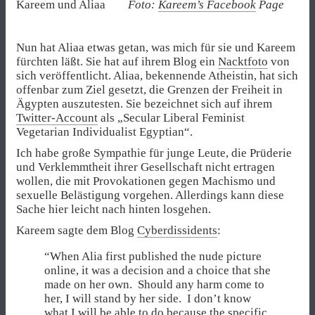
Kareem und Aliaa
Foto:
Kareem’s Facebook
Page
Nun hat Aliaa etwas getan, was mich für sie und Kareem
fürchten läßt. Sie hat auf ihrem Blog ein
Nacktfoto
von
sich veröffentlicht. Aliaa, bekennende Atheistin, hat sich
offenbar zum Ziel gesetzt, die Grenzen der Freiheit in
Ägypten auszutesten. Sie bezeichnet sich auf ihrem
Twitter-Account
als „Secular Liberal Feminist
Vegetarian Individualist Egyptian“.
Ich habe große Sympathie für junge Leute, die Prüderie
und Verklemmtheit ihrer Gesellschaft nicht ertragen
wollen, die mit Provokationen gegen Machismo und
sexuelle Belästigung vorgehen. Allerdings kann diese
Sache hier leicht nach hinten losgehen.
Kareem sagte dem Blog
Cyberdissidents
:
“When Alia first published the nude picture
online, it was a decision and a choice that she
made on her own. Should any harm come to
her, I will stand by her side. I don’t know
what I will be able to do because the specific