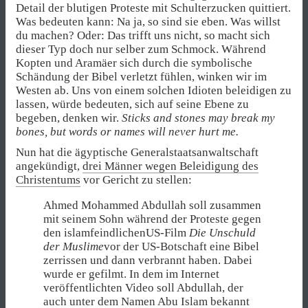
Detail der blutigen Proteste mit Schulterzucken quittiert.
Was bedeuten kann: Na ja, so sind sie eben. Was willst
du machen? Oder: Das trifft uns nicht, so macht sich
dieser Typ doch nur selber zum Schmock. Während
Kopten und Aramäer sich durch die symbolische
Schändung der Bibel verletzt fühlen, winken wir im
Westen ab. Uns von einem solchen Idioten beleidigen zu
lassen, würde bedeuten, sich auf seine Ebene zu
begeben, denken wir.
Sticks and stones may break my
bones, but words or names will never hurt me.
Nun hat die ägyptische Generalstaatsanwaltschaft
angekündigt,
drei Männer wegen Beleidigung des
Christentums
vor Gericht zu stellen:
Ahmed Mohammed Abdullah soll zusammen
mit seinem Sohn während der Proteste gegen
den islamfeindlichenUS-Film
Die Unschuld
der Muslime
vor der US-Botschaft eine Bibel
zerrissen und dann verbrannt haben. Dabei
wurde er gefilmt. In dem im Internet
veröffentlichten Video soll Abdullah, der
auch unter dem Namen Abu Islam bekannt