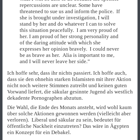
repercussions are unclear. Some have
threatened to sue us and inform the police. If
she is brought under investigation, I will
stand by her and do whatever I can to solve
this situation peacefully. I am very proud of
her. I am proud of her strong personality and
of the daring attitude with which she
expresses her opinion bravely. I could never
be as brave as her. Alia is important to me,
and I will never leave her side.”
Ich hoffe sehr, dass ihr nichts passiert. Ich hoffe auch,
dass sie den ohnehin starken Islamisten mit ihrer Aktion
nicht noch weitere Stimmen zutreibt und keinen guten
Vorwand liefert, die säkular gesinnte Jugend als westlich
dekadente Pornographen abzutun.
Die Wahl, die Ende des Monats ansteht, wird wohl kaum
über solche Aktionen gewonnen werden (vielleicht aber
verloren). Liberal und säkular zu sein, bedeutet für
öffentliche Nackheit einzutreten? Das wäre in Ägypten
ein Konzept für ein Debakel.