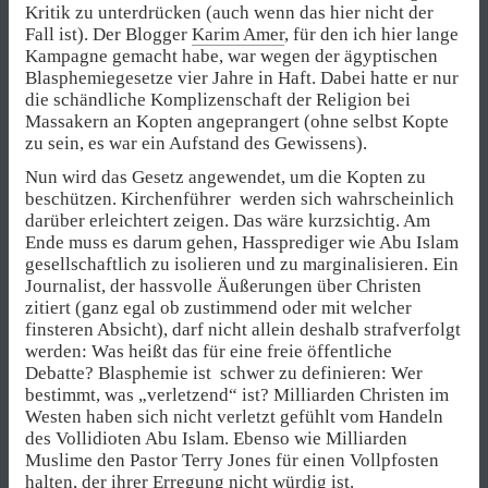
Kritik zu unterdrücken (auch wenn das hier nicht der
Fall ist). Der Blogger
Karim Amer
, für den ich hier lange
Kampagne gemacht habe, war wegen der ägyptischen
Blasphemiegesetze vier Jahre in Haft. Dabei hatte er nur
die schändliche Komplizenschaft der Religion bei
Massakern an Kopten angeprangert (ohne selbst Kopte
zu sein, es war ein Aufstand des Gewissens).
Nun wird das Gesetz angewendet, um die Kopten zu
beschützen. Kirchenführer werden sich wahrscheinlich
darüber erleichtert zeigen. Das wäre kurzsichtig. Am
Ende muss es darum gehen, Hassprediger wie Abu Islam
gesellschaftlich zu isolieren und zu marginalisieren. Ein
Journalist, der hassvolle Äußerungen über Christen
zitiert (ganz egal ob zustimmend oder mit welcher
finsteren Absicht), darf nicht allein deshalb strafverfolgt
werden: Was heißt das für eine freie öffentliche
Debatte? Blasphemie ist schwer zu definieren: Wer
bestimmt, was „verletzend“ ist? Milliarden Christen im
Westen haben sich nicht verletzt gefühlt vom Handeln
des Vollidioten Abu Islam. Ebenso wie Milliarden
Muslime den Pastor Terry Jones für einen Vollpfosten
halten, der ihrer Erregung nicht würdig ist.