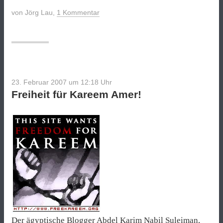
von
Jörg Lau
,
1 Kommentar
23. Februar 2007 um 12:18
Uhr
Freiheit für Kareem Amer!
Der ägyptische Blogger Abdel Karim Nabil Suleiman,