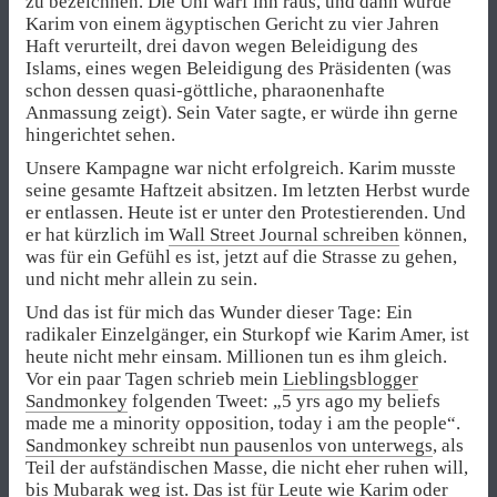
zu bezeichnen. Die Uni warf ihn raus, und dann wurde
Karim von einem ägyptischen Gericht zu vier Jahren
Haft verurteilt, drei davon wegen Beleidigung des
Islams, eines wegen Beleidigung des Präsidenten (was
schon dessen quasi-göttliche, pharaonenhafte
Anmassung zeigt). Sein Vater sagte, er würde ihn gerne
hingerichtet sehen.
Unsere Kampagne war nicht erfolgreich. Karim musste
seine gesamte Haftzeit absitzen. Im letzten Herbst wurde
er entlassen. Heute ist er unter den Protestierenden. Und
er hat kürzlich im
Wall Street Journal schreiben
können,
was für ein Gefühl es ist, jetzt auf die Strasse zu gehen,
und nicht mehr allein zu sein.
Und das ist für mich das Wunder dieser Tage: Ein
radikaler Einzelgänger, ein Sturkopf wie Karim Amer, ist
heute nicht mehr einsam. Millionen tun es ihm gleich.
Vor ein paar Tagen schrieb mein
Lieblingsblogger
Sandmonkey
folgenden Tweet: „5 yrs ago my beliefs
made me a minority opposition, today i am the people“.
Sandmonkey schreibt nun pausenlos von unterwegs
, als
Teil der aufständischen Masse, die nicht eher ruhen will,
bis Mubarak weg ist. Das ist für Leute wie Karim oder