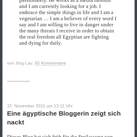
passionately. He works as a media monitor
and I am currently looking for a job. I
embrace the simple things in life and I am a
vegetarian … I am a believer of every word I
say and I am willing to live in danger under
the many threats I receive in order to obtain
the real freedom all Egyptian are fighting
and dying for daily.
von
Jörg Lau
,
65 Kommentare
15. November 2011 um 13:11
Uhr
Eine ägyptische Bloggerin zeigt sich
nackt
Dieses Blog hat sich früh für die
Freilassung von