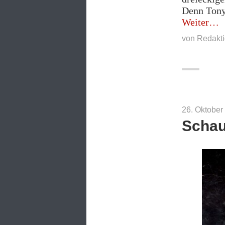
Denn Tony 
„Me
Weiter
Hob
von
Redakti
Brü
26. Oktober
Schau