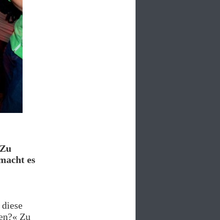
 Zu
macht es
 diese
ken?« Zu