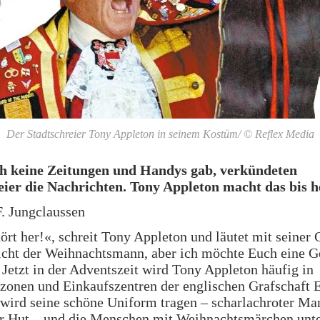
Der Stadtschreier Tony Appleton in seinem Kostüm/ © Reflex Media
ch keine Zeitungen und Handys gab, verkündeten
eier die Nachrichten. Tony Appleton macht das bis h
. Jungclaussen
hört her!«, schreit Tony Appleton und läutet mit seiner 
icht der Weihnachtsmann, aber ich möchte Euch eine G
 Jetzt in der Adventszeit wird Tony Appleton häufig in
zonen und Einkaufszentren der englischen Grafschaft 
 wird seine schöne Uniform tragen – scharlachroter Ma
er Hut – und die Menschen mit Weihnachtsmärchen unte