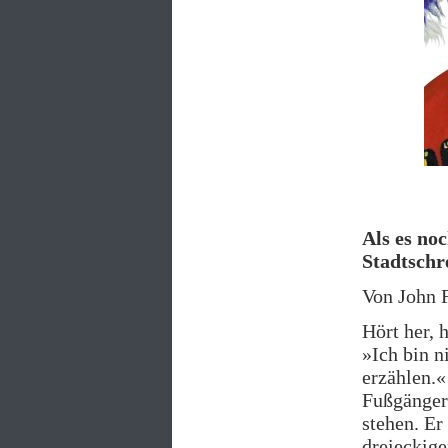
Als es no
Stadtschr
Von John F
Hört her, 
»Ich bin n
erzählen.«
Fußgänger
stehen. Er
dreieckig