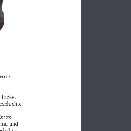
eute
Glocke.
eschichte
Essex
ntel und
rhalten.