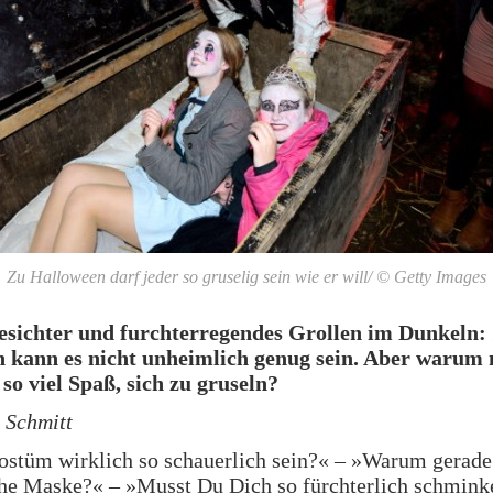
Zu Halloween darf jeder so gruselig sein wie er will/ © Getty Images
esichter und furchterregendes Grollen im Dunkeln:
 kann es nicht unheimlich genug sein. Aber warum 
 so viel Spaß, sich zu gruseln?
 Schmitt
ostüm wirklich so schauerlich sein?« – »Warum gerade
che Maske?« – »Musst Du Dich so fürchterlich schmin