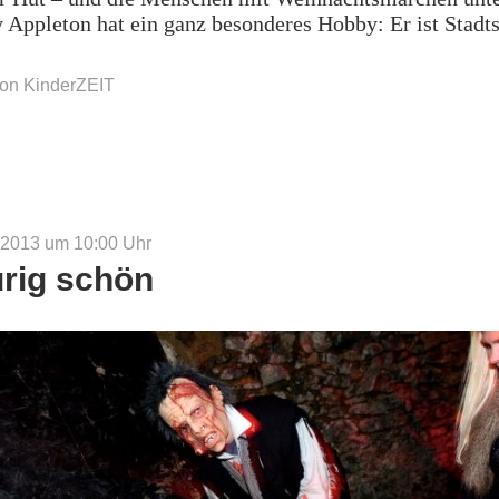
Appleton hat ein ganz besonderes Hobby: Er ist Stadts
in
by:
on KinderZEIT
llen“
 2013 um 10:00
Uhr
rig schön