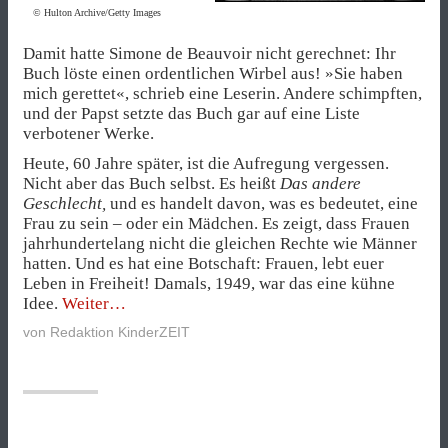
© Hulton Archive/Getty Images
Damit hatte Simone de Beauvoir nicht gerechnet: Ihr
Buch löste einen ordentlichen Wirbel aus! »Sie haben
mich gerettet«, schrieb eine Leserin. Andere schimpften,
und der Papst setzte das Buch gar auf eine Liste
verbotener Werke.
Heute, 60 Jahre später, ist die Aufregung vergessen.
Nicht aber das Buch selbst. Es heißt
Das andere
Geschlecht,
und es handelt davon, was es bedeutet, eine
Frau zu sein – oder ein Mädchen. Es zeigt, dass Frauen
jahrhundertelang nicht die gleichen Rechte wie Männer
hatten. Und es hat eine Botschaft: Frauen, lebt euer
Leben in Freiheit! Damals, 1949, war das eine kühne
„Lebt
Idee.
Weiter
euer
von
Redaktion KinderZEIT
Leben
in
Freiheit!“