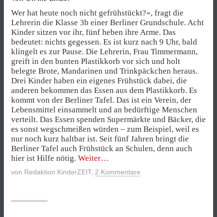
Wer hat heute noch nicht gefrühstückt?«, fragt die
Lehrerin die Klasse 3b einer Berliner Grundschule. Acht
Kinder sitzen vor ihr, fünf heben ihre Arme. Das
bedeutet: nichts gegessen. Es ist kurz nach 9 Uhr, bald
klingelt es zur Pause. Die Lehrerin, Frau Timmermann,
greift in den bunten Plastikkorb vor sich und holt
belegte Brote, Mandarinen und Trinkpäckchen heraus.
Drei Kinder haben ein eigenes Frühstück dabei, die
anderen bekommen das Essen aus dem Plastikkorb. Es
kommt von der Berliner Tafel. Das ist ein Verein, der
Lebensmittel einsammelt und an bedürftige Menschen
verteilt. Das Essen spenden Supermärkte und Bäcker, die
es sonst wegschmeißen würden – zum Beispiel, weil es
nur noch kurz haltbar ist. Seit fünf Jahren bringt die
Berliner Tafel auch Frühstück an Schulen, denn auch
„Frühstück
hier ist Hilfe nötig.
Weiter
für
von
Redaktion KinderZEIT
,
2 Kommentare
alle!“