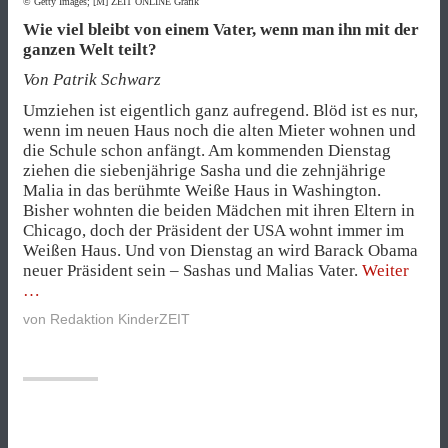
© Getty Images; [M] ZEIT ONLINE Grafik
Wie viel bleibt von einem Vater, wenn man ihn mit der
ganzen Welt teilt?
Von Patrik Schwarz
Umziehen ist eigentlich ganz aufregend. Blöd ist es nur,
wenn im neuen Haus noch die alten Mieter wohnen und
die Schule schon anfängt. Am kommenden Dienstag
ziehen die siebenjährige Sasha und die zehnjährige
Malia in das berühmte Weiße Haus in Washington.
Bisher wohnten die beiden Mädchen mit ihren Eltern in
Chicago, doch der Präsident der USA wohnt immer im
Weißen Haus. Und von Dienstag an wird Barack Obama
„Der
neuer Präsident sein – Sashas und Malias Vater.
Weiter
Papa-
Präsi
von
Redaktion KinderZEIT