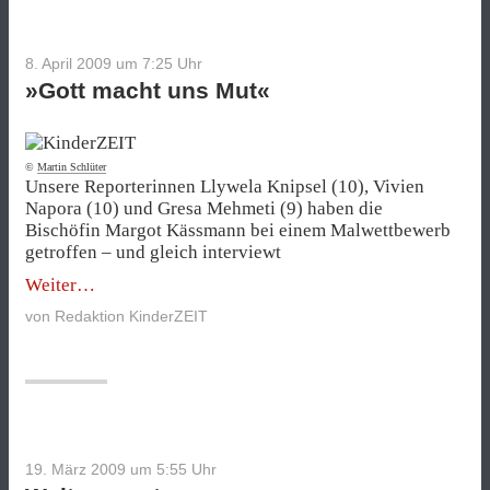
8. April 2009 um 7:25
Uhr
»Gott macht uns Mut«
©
Martin Schlüter
Unsere Reporterinnen Llywela Knipsel (10), Vivien
Napora (10) und Gresa Mehmeti (9) haben die
Bischöfin Margot Kässmann bei einem Malwettbewerb
getroffen – und gleich interviewt
„»Gott
Weiter
macht
von
Redaktion KinderZEIT
uns
Mut«“
19. März 2009 um 5:55
Uhr