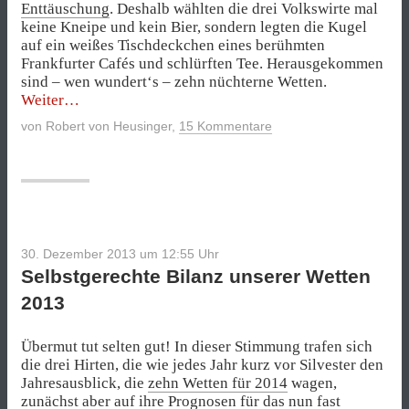
Enttäuschung
. Deshalb wählten die drei Volkswirte mal
keine Kneipe und kein Bier, sondern legten die Kugel
auf ein weißes Tischdeckchen eines berühmten
Frankfurter Cafés und schlürften Tee. Herausgekommen
sind – wen wundert‘s – zehn nüchterne Wetten.
„Zehn
Weiter
Wetten
von
Robert von Heusinger
,
15 Kommentare
für
2014“
30. Dezember 2013 um 12:55
Uhr
Selbstgerechte Bilanz unserer Wetten
2013
Übermut tut selten gut! In dieser Stimmung trafen sich
die drei Hirten, die wie jedes Jahr kurz vor Silvester den
Jahresausblick, die
zehn Wetten für 2014
wagen,
zunächst aber auf ihre Prognosen für das nun fast