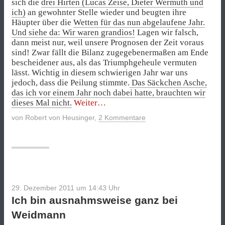
sich die
drei Hirten (Lucas Zeise, Dieter Wermuth und
ich)
an gewohnter Stelle wieder und beugten ihre
Häupter über die
Wetten für das nun abgelaufene Jahr.
Und siehe da: Wir waren grandios!
Lagen wir falsch,
dann meist nur, weil unsere Prognosen der Zeit voraus
sind! Zwar fällt die Bilanz zugegebenermaßen am Ende
bescheidener aus, als das Triumphgeheule vermuten
lässt. Wichtig in diesem schwierigen Jahr war uns
jedoch, dass die Peilung stimmte.
Das Säckchen Asche,
das ich vor einem Jahr noch dabei hatte, brauchten wir
„Selbstgerechte
dieses Mal nicht.
Weiter
Bilanz
von
Robert von Heusinger
,
2 Kommentare
unserer
Wetten
2011“
29. Dezember 2011 um 14:43
Uhr
Ich bin ausnahmsweise ganz bei
Weidmann