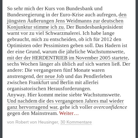
So sehr mich der Kurs von Bundesbank und
Bundesregierung in der Euro-Krise auch aufregen,
den
jüngsten Äußerungen Jens Weidmanns zur deutschen
Konjunktur stimme ich zu.
Der Bundesbankpräsident
warnt vor zu viel Schwarzmalerei. Ich habe lange
gebraucht, mich zu entscheiden, ob ich für 2012 den
Optimisten oder Pessimisten geben soll. Das Hadern ist
der eine Grund, warum die jährliche Wachstumswette,
mit der der HERDENTRIEB im November 2005 startete
,
sechs Wochen länger als üblich auf sich warten ließ. Der
andere: Die vergangenen fünf Monate waren
anstrengend,
der neue Job
und das Pendlerleben
zwischen Frankfurt und Berlin mit allerlei
organisatorischen Herausforderungen.
Anyway. Hier kommt meine siebte Wachstumswette.
Und nachdem die des vergangenen Jahres mal wieder
ganz hervorragend war
, gehe ich voller
overconfidence
„Ich
gegen den Mainstream.
Weiter
bin
von
Robert von Heusinger
,
30 Kommentare
ausnahmsweise
ganz
bei