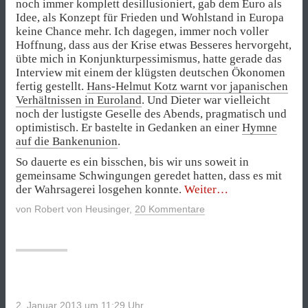
noch immer komplett desillusioniert, gab dem Euro als
Idee, als Konzept für Frieden und Wohlstand in Europa
keine Chance mehr. Ich dagegen, immer noch voller
Hoffnung, dass aus der Krise etwas Besseres hervorgeht,
übte mich in Konjunkturpessimismus, hatte gerade das
Interview mit einem der klügsten deutschen Ökonomen
fertig gestellt.
Hans-Helmut Kotz warnt vor japanischen
Verhältnissen in Euroland
. Und Dieter war vielleicht
noch der lustigste Geselle des Abends, pragmatisch und
optimistisch. Er bastelte in Gedanken an einer
Hymne
auf die Bankenunion
.
So dauerte es ein bisschen, bis wir uns soweit in
gemeinsame Schwingungen geredet hatten, dass es mit
„Zehn
der Wahrsagerei losgehen konnte.
Weiter
Wetten
von
Robert von Heusinger
,
20 Kommentare
für
2013“
2. Januar 2013 um 11:29
Uhr