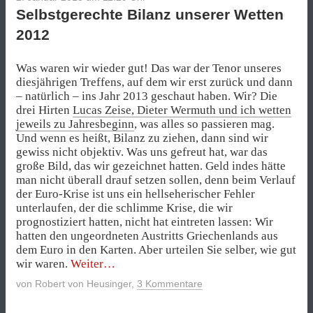
Selbstgerechte Bilanz unserer Wetten
2012
Was waren wir wieder gut! Das war der Tenor unseres
diesjährigen Treffens, auf dem wir erst zurück und dann
– natürlich – ins Jahr 2013 geschaut haben. Wir? Die
drei Hirten
Lucas Zeise, Dieter Wermuth und ich wetten
jeweils zu Jahresbeginn
, was alles so passieren mag.
Und wenn es heißt, Bilanz zu ziehen, dann sind wir
gewiss nicht objektiv. Was uns gefreut hat, war das
große Bild, das wir gezeichnet hatten. Geld indes hätte
man nicht überall drauf setzen sollen, denn beim Verlauf
der Euro-Krise ist uns ein hellseherischer Fehler
unterlaufen, der die schlimme Krise, die wir
prognostiziert hatten, nicht hat eintreten lassen: Wir
hatten den ungeordneten Austritts Griechenlands aus
dem Euro in den Karten. Aber urteilen Sie selber, wie gut
„Selbstgerechte
wir waren.
Weiter
Bilanz
von
Robert von Heusinger
,
3 Kommentare
unserer
Wetten