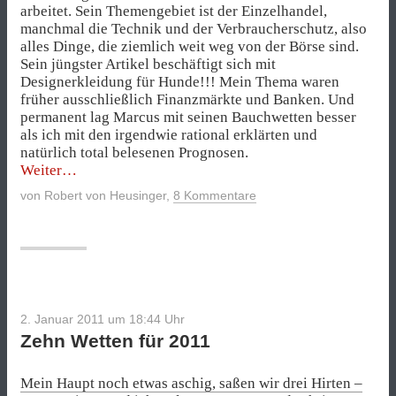
arbeitet. Sein Themengebiet ist der Einzelhandel,
manchmal die Technik und der Verbraucherschutz, also
alles Dinge, die ziemlich weit weg von der Börse sind.
Sein jüngster Artikel beschäftigt sich mit
Designerkleidung für Hunde!!! Mein Thema waren
früher ausschließlich Finanzmärkte und Banken. Und
permanent lag Marcus mit seinen Bauchwetten besser
als ich mit den irgendwie rational erklärten und
natürlich total belesenen Prognosen.
„Die
Weiter
ultimative
von
Robert von Heusinger
,
8 Kommentare
Dax-
Wette
zum
neunten“
2. Januar 2011 um 18:44
Uhr
Zehn Wetten für 2011
Mein Haupt noch etwas aschig, saßen wir drei Hirten –