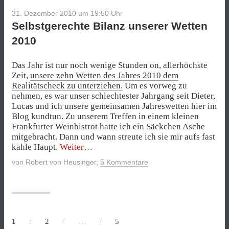
31. Dezember 2010 um 19:50
Uhr
Selbstgerechte Bilanz unserer Wetten
2010
Das Jahr ist nur noch wenige Stunden on, allerhöchste
Zeit,
unsere zehn Wetten des Jahres 2010 dem
Realitätscheck zu unterziehen.
Um es vorweg zu
nehmen, es war unser schlechtester Jahrgang seit Dieter,
Lucas und ich unsere gemeinsamen Jahreswetten hier im
Blog kundtun. Zu unserem Treffen in einem kleinen
Frankfurter Weinbistrot hatte ich ein Säckchen Asche
mitgebracht. Dann und wann streute ich sie mir aufs fast
„Selbstgerechte
kahle Haupt.
Weiter
Bilanz
von
Robert von Heusinger
,
5 Kommentare
unserer
Wetten
2010“
/
/
…
/
1
2
5