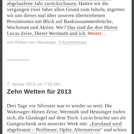
abgelaufene Jahr zurückschauen.
Hatten wir die
vergangen zwei Jahre allen Grund zum Jubeln, ärgerten
wir uns dieses mal über unseren übertriebenen
Pessimismus mit Blick auf Bankzusammenbrüche,
Wachstum und Aktien. Wir?
Das sind die drei Hirten
„Selbstgerecht
Lucas Zeise, Dieter Wermuth und ich.
Weiter
Bilanz
von
Robert von Heusinger
,
3 Kommentare
unserer
Wetten
2013“
7. Januar 2013 um 7:02
Uhr
Zehn Wetten für 2013
Drei Tage vor Silvester war es wieder so weit: Die
Wahrsager-Hirten Zeise, Wermuth und Heusinger trafen
sich, die Glaskugel auf dem Tisch. Lucas brachte uns als
Gastgeschenk sein neuestes Werk mit: „
Euroland wird
abgebrannt – Profiteure, Opfer, Alternativen
“ und schien