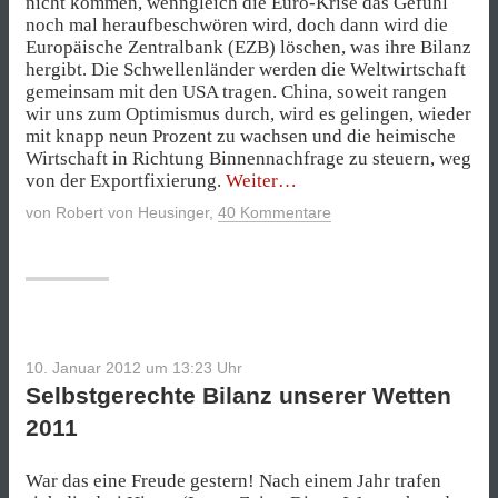
nicht kommen, wenngleich die Euro-Krise das Gefühl
noch mal heraufbeschwören wird, doch dann wird die
Europäische Zentralbank (EZB) löschen, was ihre Bilanz
hergibt. Die Schwellenländer werden die Weltwirtschaft
gemeinsam mit den USA tragen. China, soweit rangen
wir uns zum Optimismus durch, wird es gelingen, wieder
mit knapp neun Prozent zu wachsen und die heimische
Wirtschaft in Richtung Binnennachfrage zu steuern, weg
„Zehn
von der Exportfixierung.
Weiter
Wetten
von
Robert von Heusinger
,
40 Kommentare
für
2012“
10. Januar 2012 um 13:23
Uhr
Selbstgerechte Bilanz unserer Wetten
2011
War das eine Freude gestern! Nach einem Jahr trafen