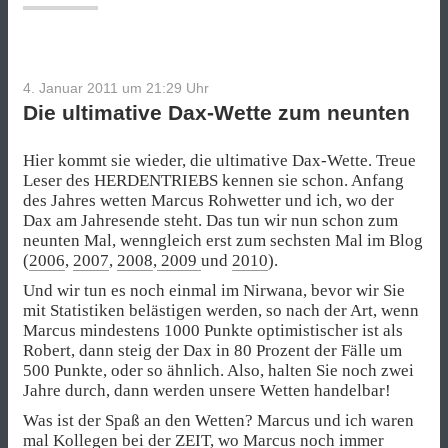
Weidmann“
4. Januar 2011 um 21:29
Uhr
Die ultimative Dax-Wette zum neunten
Hier kommt sie wieder, die ultimative Dax-Wette. Treue
Leser des HERDENTRIEBS kennen sie schon. Anfang
des Jahres wetten Marcus Rohwetter und ich, wo der
Dax am Jahresende steht. Das tun wir nun schon zum
neunten Mal, wenngleich erst zum sechsten Mal im Blog
(
2006
,
2007
,
2008
,
2009
und
2010
).
Und wir tun es noch einmal im Nirwana, bevor wir Sie
mit Statistiken belästigen werden, so nach der Art, wenn
Marcus mindestens 1000 Punkte optimistischer ist als
Robert, dann steig der Dax in 80 Prozent der Fälle um
500 Punkte, oder so ähnlich. Also, halten Sie noch zwei
Jahre durch, dann werden unsere Wetten handelbar!
Was ist der Spaß an den Wetten? Marcus und ich waren
mal Kollegen bei der ZEIT, wo Marcus noch immer