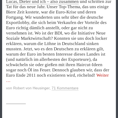
Lucas, Dieter und ich – also zusammen
und schritten zur
Tat für das neue Jahr. Unser Top-Thema, das uns einige
Biere Zeit kostete, war die Euro-Krise und deren
Fortgang. Wir wunderten uns sehr über die deutsche
Exportlobby, die sich beim Verkaufen der Vorteile des
Euro richtig dämlich anstellt, oder gar nicht zu
vernehmen ist. Wo ist der BDI, wo die Initiative Neue
Soziale Marktwirtschaft? Konnten sie uns doch locker
erklären, warum die Löhne in Deutschland sinken
mussten. Jetzt, wo es den Deutschen zu erklären gilt,
warum der Euro im besten Interesse dieses Landes ist
(und natürlich im allerbesten der Exporteure), da
schwächeln sie oder gießen mit ihren Haircut-Ideen
sogar noch Öl ins Feuer. Dennoch glauben wir, dass der
„Zeh
Euro Ende 2011 noch existieren wird, röchelnd!
Weiter
Wett
für
von
Robert von Heusinger
,
71 Kommentare
2011