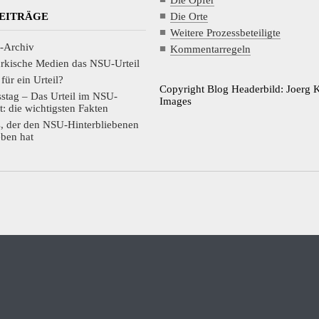
Die Orte
BEITRÄGE
Weitere Prozessbeteiligte
-Archiv
Kommentarregeln
ürkische Medien das NSU-Urteil
 für ein Urteil?
Copyright Blog Headerbild: Joerg 
sstag – Das Urteil im NSU-
Images
lt: die wichtigsten Fakten
s, der den NSU-Hinterbliebenen
ben hat