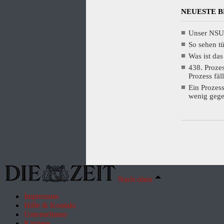
NEUESTE 
Unser NSU
So sehen t
Was ist das
438. Proze
Prozess fäl
Ein Prozes
wenig gege
Nach oben
Impressum
Hilfe & Kontakt
Unternehmen
Karriere