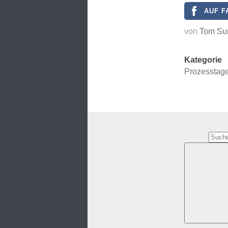
AUF F
von
Tom Su
Kategorie
Prozesstag