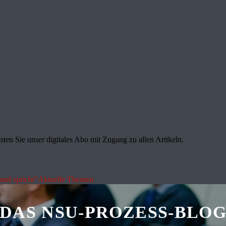
sten Sie unser digitales Abo mit Zugang zu allen Artikeln.
land spricht"
Aktuelle Themen
DAS NSU-PROZESS-BLO