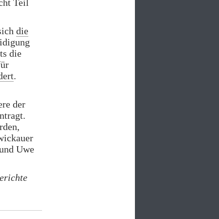
cht Teil
sich
die
eidigung
ts die
für
dert
.
ere der
ntragt.
rden,
Zwickauer
 und Uwe
erichte