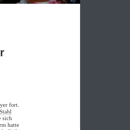
r
yer fort.
Stahl
 sich
rm hatte