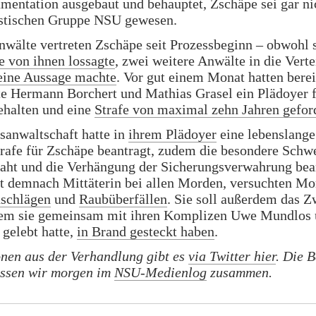
mentation ausgebaut und behauptet, Zschäpe sei gar ni
ristischen Gruppe NSU gewesen.
nwälte vertreten Zschäpe seit Prozessbeginn – obwohl 
 von ihnen lossagte
, zwei weitere Anwälte in die Vert
eine Aussage machte
. Vor gut einem Monat hatten berei
e Hermann Borchert und Mathias Grasel ein Plädoyer 
ehalten und eine
Strafe von maximal zehn Jahren gefor
sanwaltschaft hatte in
ihrem Plädoyer
eine lebenslange
trafe für Zschäpe beantragt, zudem die besondere Schw
jaht und die Verhängung der Sicherungsverwahrung bea
t demnach Mittäterin bei allen Morden, versuchten Mo
schlägen
und
Raubüberfällen
. Sie soll außerdem das 
dem sie gemeinsam mit ihren Komplizen Uwe Mundlos
gelebt hatte,
in Brand gesteckt haben
.
onen aus der Verhandlung gibt es
via Twitter hier
. Die B
assen wir morgen im
NSU-Medienlog
zusammen.