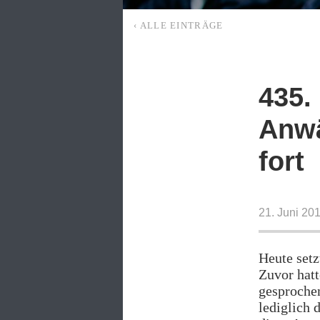
‹ ALLE EINTRÄGE
435.
Anwä
fort
21. Juni 20
Heute setz
Zuvor hatt
gesprochen
lediglich 