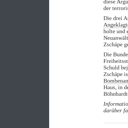
diese Argu
der terro
Die drei A
Angeklagte
holte und
Neuanwält
Zschäpe g
Die Bunde
Freiheitss
Schuld be
Zschäpe is
Bombenan
Haus, in 
Böhnhardt 
Informati
darüber f