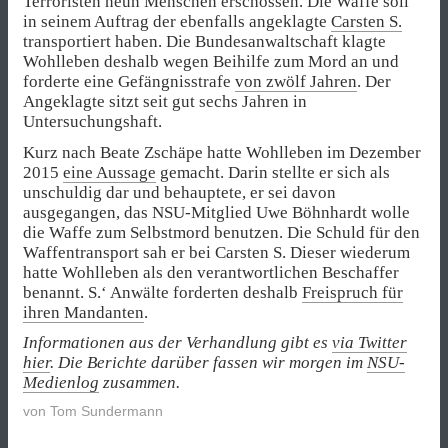
Terroristen neun Menschen erschossen. Die Waffe soll
in seinem Auftrag der ebenfalls angeklagte
Carsten S.
transportiert haben. Die Bundesanwaltschaft klagte
Wohlleben deshalb wegen Beihilfe zum Mord an und
forderte eine Gefängnisstrafe
von zwölf Jahren
. Der
Angeklagte sitzt seit gut sechs Jahren in
Untersuchungshaft.
Kurz nach Beate Zschäpe hatte Wohlleben im Dezember
2015
eine Aussage
gemacht. Darin stellte er sich als
unschuldig dar und behauptete, er sei davon
ausgegangen, das NSU-Mitglied Uwe Böhnhardt wolle
die Waffe zum Selbstmord benutzen. Die Schuld für den
Waffentransport sah er bei Carsten S. Dieser wiederum
hatte Wohlleben als den verantwortlichen Beschaffer
benannt. S.‘ Anwälte forderten deshalb
Freispruch für
ihren Mandanten
.
Informationen aus der Verhandlung gibt es
via Twitter
hier
. Die Berichte darüber fassen wir morgen im
NSU-
Medienlog
zusammen.
von
Tom Sundermann