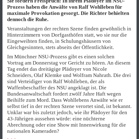
Sie fordern Freispruch: In ihrem Plädoyer im NSU-
Prozess haben die Anwälte von Ralf Wohlleben für
maximale Provokation gesorgt. Die Richter behielten
dennoch die Ruhe.
Veranstaltungen der rechten Szene finden gewöhnlich in
Hinterzimmern von Dorfgasthöfen statt, wo sie nur die
Eingeweihten finden, in Schulungshäusern von
Gleichgesinnten, stets abseits der Öffentlichkeit.
Im Münchner NSU-Prozess gibt es einen solchen
Vortrag am Donnerstag vor Gericht zu hören. An diesem
Tag endet das dreitägige Plädoyer von Nicole
Schneiders, Olaf Klemke und Wolfram Nahrath. Die drei
sind Verteidiger von Ralf Wohlleben, der als
Waffenbeschaffer des NSU angeklagt ist. Die
Bundesanwaltschaft fordert zwölf Jahre Haft wegen
Beihilfe zum Mord. Dass Wohllebens Anwälte wie er
selbst tief in der rechten Szene verortet sind, ist bekannt.
Unklar war bis zuletzt jedoch, wie ihr Plädoyer für den
43-Jährigen aussehen würde: eine nüchterne
Abrechnung oder eine Show mit Innenwirkung für die
nationalen Kameraden?