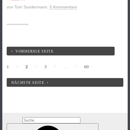
Büßertaktik
von
Tom Sundermann
,
5 Kommentare
des
NSU-
Helfers“
VORHERIGE SEITE
/
/
/
…
/
1
2
3
60
NÄCHSTE SEITE