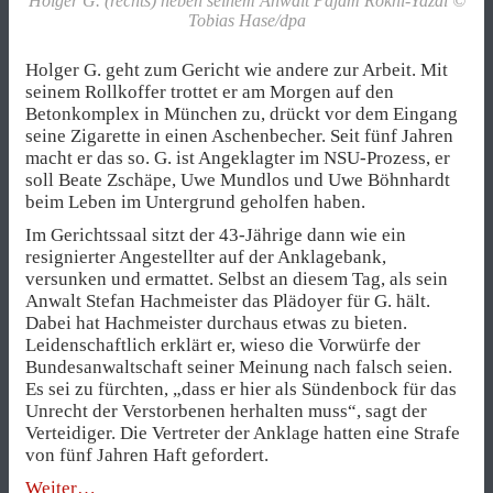
Holger G. (rechts) neben seinem Anwalt Pajam Rokni-Yazdi ©
Tobias Hase/dpa
Holger G. geht zum Gericht wie andere zur Arbeit. Mit
seinem Rollkoffer trottet er am Morgen auf den
Betonkomplex in München zu, drückt vor dem Eingang
seine Zigarette in einen Aschenbecher. Seit fünf Jahren
macht er das so. G. ist Angeklagter im NSU-Prozess, er
soll Beate Zschäpe, Uwe Mundlos und Uwe Böhnhardt
beim Leben im Untergrund geholfen haben.
Im Gerichtssaal sitzt der 43-Jährige dann wie ein
resignierter Angestellter auf der Anklagebank,
versunken und ermattet. Selbst an diesem Tag, als sein
Anwalt Stefan Hachmeister das Plädoyer für G. hält.
Dabei hat Hachmeister durchaus etwas zu bieten.
Leidenschaftlich erklärt er, wieso die Vorwürfe der
Bundesanwaltschaft seiner Meinung nach falsch seien.
Es sei zu fürchten, „dass er hier als Sündenbock für das
Unrecht der Verstorbenen herhalten muss“, sagt der
Verteidiger. Die Vertreter der Anklage hatten eine Strafe
von fünf Jahren Haft gefordert.
„Die
Weiter