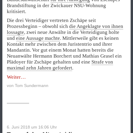
Brandstiftung in der Zwickauer NSU-Wohnung
kritisiert.
Die drei Verteidiger vertreten Zschäpe seit
Prozessbeginn – obwohl sich
die Angeklagte von ihnen
lossagte
, zwei neue Anwälte in die Verteidigung holte
und
eine Aussage machte
. Mittlerweile gibt es keinen
Kontakt mehr zwischen dem Juristentrio und ihrer
Mandantin. Vor gut einem Monat hatten bereits die
Neuanwälte Hermann Borchert und Mathias Grasel ein
Plädoyer für Zschäpe gehalten und eine
Strafe von
maximal zehn Jahren gefordert
.
„430.
Weiter
Prozesstag
von
Tom Sundermann
–
Zschäpes
Anwalt
Heer
macht
weiter“
6. Juni 2018 um 16:06
Uhr