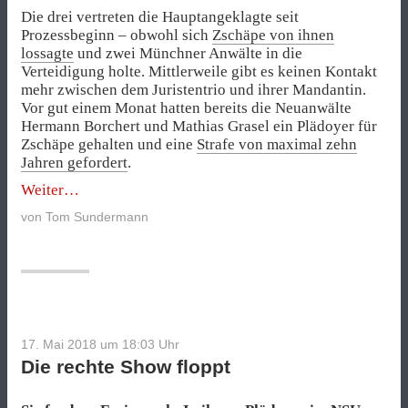
Die drei vertreten die Hauptangeklagte seit
Prozessbeginn – obwohl sich
Zschäpe von ihnen
lossagte
und zwei Münchner Anwälte in die
Verteidigung holte. Mittlerweile gibt es keinen Kontakt
mehr zwischen dem Juristentrio und ihrer Mandantin.
Vor gut einem Monat hatten bereits die Neuanwälte
Hermann Borchert und Mathias Grasel ein Plädoyer für
Zschäpe gehalten und eine
Strafe von maximal zehn
Jahren gefordert
.
„428.
Weiter
Prozesstag
von
Tom Sundermann
–
Letzte
Etappe
vor
dem
Urteil:
Plädoyer
17. Mai 2018 um 18:03
Uhr
von
Die rechte Show floppt
Zschäpes
Stammanwälten“