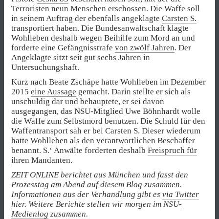
Terroristen neun Menschen erschossen. Die Waffe soll
in seinem Auftrag der ebenfalls angeklagte
Carsten S.
transportiert haben. Die Bundesanwaltschaft klagte
Wohlleben deshalb wegen Beihilfe zum Mord an und
forderte eine Gefängnisstrafe
von zwölf Jahren
. Der
Angeklagte sitzt seit gut sechs Jahren in
Untersuchungshaft.
Kurz nach Beate Zschäpe hatte Wohlleben im Dezember
2015
eine Aussage
gemacht. Darin stellte er sich als
unschuldig dar und behauptete, er sei davon
ausgegangen, das NSU-Mitglied Uwe Böhnhardt wolle
die Waffe zum Selbstmord benutzen. Die Schuld für den
Waffentransport sah er bei Carsten S. Dieser wiederum
hatte Wohlleben als den verantwortlichen Beschaffer
benannt. S.‘ Anwälte forderten deshalb
Freispruch für
ihren Mandanten
.
ZEIT ONLINE berichtet aus München und fasst den
Prozesstag am Abend auf diesem Blog zusammen.
Informationen aus der Verhandlung gibt es
via Twitter
hier
. Weitere Berichte stellen wir morgen im
NSU-
Medienlog
zusammen.