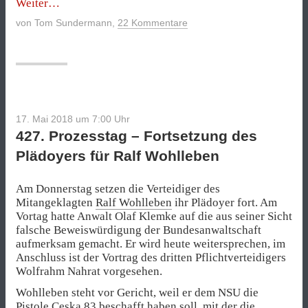
„Die
Weiter
rechte
von
Tom Sundermann
,
22 Kommentare
Show
floppt“
17. Mai 2018 um 7:00
Uhr
427. Prozesstag – Fortsetzung des
Plädoyers für Ralf Wohlleben
Am Donnerstag setzen die Verteidiger des
Mitangeklagten
Ralf Wohlleben
ihr Plädoyer fort. Am
Vortag hatte Anwalt Olaf Klemke auf die aus seiner Sicht
falsche Beweiswürdigung der Bundesanwaltschaft
aufmerksam gemacht. Er wird heute weitersprechen, im
Anschluss ist der Vortrag des dritten Pflichtverteidigers
Wolfrahm Nahrat vorgesehen.
Wohlleben steht vor Gericht, weil er dem NSU die
Pistole
Ceska 83
beschafft haben soll, mit der die