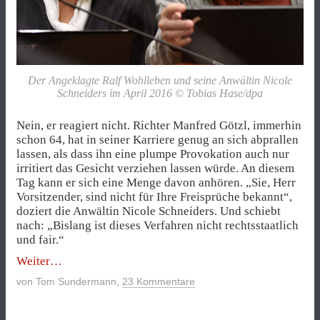
Der Angeklagte Ralf Wohlleben und seine Anwältin Nicole
Schneiders im April 2016 © Tobias Hase/dpa
Nein, er reagiert nicht. Richter Manfred Götzl, immerhin
schon 64, hat in seiner Karriere genug an sich abprallen
lassen, als dass ihn eine plumpe Provokation auch nur
irritiert das Gesicht verziehen lassen würde. An diesem
Tag kann er sich eine Menge davon anhören. „Sie, Herr
Vorsitzender, sind nicht für Ihre Freisprüche bekannt“,
doziert die Anwältin Nicole Schneiders. Und schiebt
nach: „Bislang ist dieses Verfahren nicht rechtsstaatlich
und fair.“
„Nazi-
Weiter
Botschaft
von
Tom Sundermann
,
23 Kommentare
aus
dem
NSU-