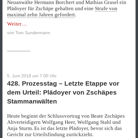
Neuanwälte Hermann Borchert und Mathias Grasel ein
Plädoyer für Zschäpe gehalten und eine
Strafe von
maximal zehn Jahren gefordert
.
„429.
Weiter
Prozesstag
von
Tom Sundermann
–
Zschäpes
Altanwälte
setzen
Plädoyer
fort“
5. Juni 2018 um 7:00
Uhr
428. Prozesstag – Letzte Etappe vor
dem Urteil: Plädoyer von Zschäpes
Stammanwälten
Heute beginnt der Schlussvortrag von Beate Zschäpes
Altverteidigern Wolfgang Heer, Wolfgang Stahl und
Anja Sturm. Es ist das letzte Plädoyer, bevor sich das
Gericht zur Urteilsfindung zurückzieht.