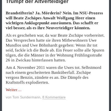
Trumpf der Altverteidiger
Brandstifterin? Ja. Mörderin? Nein. Im NSU-Prozess
will Beate Zschäpes Anwalt Wolfgang Heer einen
wichtigen Anklagepunkt ausräumen. Das schafft er
viel besser, als es ihre Neuverteidiger könnten.
Als es geschehen war, da war Beate Zschäpe vorbereitet.
Das Versprechen hatte sie ihren Mitbewohnern Uwe
Mundlos und Uwe Böhnhardt gegeben: Wenn ihr tot
seid, fackle ich die Bude ab. Ein Feuer sollte alle Spuren
tilgen, die die Männer in der Wohnung Frühlingsstraße
26 in Zwickau hinterlassen hatten.
Am 4. November 2011 waren die Uwes tot. Selbstmord
nach einem gescheiterten Banküberfall. Zschäpe
vergoss Benzin, zündete es an. Die Dämpfe des
Kraftstoffs explodierten.
„Trumpf
Weiter
der
von
Tom Sundermann
,
8 Kommentare
Altverteidiger“