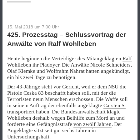
Prozess“
15. Mai 2018 um 7:00
Uhr
425. Prozesstag – Schlussvortrag der
Anwälte von Ralf Wohlleben
Heute beginnen die Verteidiger des Mitangeklagten
Ralf
Wohlleben
ihr Plädoyer. Die Anwälte Nicole Schneiders,
Olaf Klemke und Wolfrahm Nahrat hatten angekündigt,
ein bis zwei Tage zu benötigen.
Der 43-Jährige steht vor Gericht, weil er dem NSU die
Pistole
Ceska 83
beschafft haben soll, mit der die
Terroristen neun Menschen erschossen. Die Waffe soll
in seinem Auftrag der ebenfalls angeklagte
Carsten S.
transportiert haben. Die Bundesanwaltschaft klagte
Wohlleben deshalb wegen Beihilfe zum Mord an und
forderte eine Gefängnisstrafe
von zwölf Jahren
. Der
Angeklagte sitzt seit gut sechs Jahren in
Untersuchungshaft.