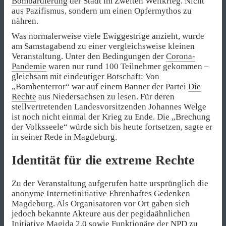
Bombardierung
der Stadt im Zweiten Weltkrieg. Nicht
aus Pazifismus, sondern um einen Opfermythos zu
nähren.
Was normalerweise viele Ewiggestrige anzieht, wurde
am Samstagabend zu einer vergleichsweise kleinen
Veranstaltung. Unter den Bedingungen der
Corona-
Pandemie
waren nur rund 100 Teilnehmer gekommen –
gleichsam mit eindeutiger Botschaft: Von
„Bombenterror“ war auf einem Banner der Partei
Die
Rechte
aus Niedersachsen zu lesen. Für deren
stellvertretenden Landesvorsitzenden Johannes Welge
ist noch nicht einmal der Krieg zu Ende. Die „Brechung
der Volksseele“ würde sich bis heute fortsetzen, sagte er
in seiner Rede in Magdeburg.
Identität für die extreme Rechte
Zu der Veranstaltung aufgerufen hatte ursprünglich die
anonyme Internetinitiative Ehrenhaftes Gedenken
Magdeburg. Als Organisatoren vor Ort gaben sich
jedoch bekannte Akteure aus der pegidaähnlichen
Initiative
Magida
2.0 sowie Funktionäre der NPD zu