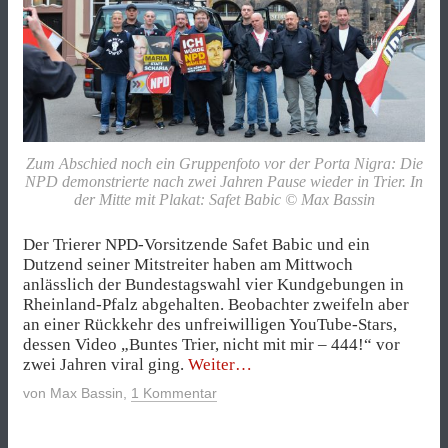
Zum Abschied noch ein Gruppenfoto vor der Porta Nigra: Die
NPD demonstrierte nach zwei Jahren Pause wieder in Trier. In
der Mitte mit Plakat: Safet Babic © Max Bassin
Der Trierer NPD-Vorsitzende Safet Babic und ein
Dutzend seiner Mitstreiter haben am Mittwoch
anlässlich der Bundestagswahl vier Kundgebungen in
Rheinland-Pfalz abgehalten. Beobachter zweifeln aber
an einer Rückkehr des unfreiwilligen YouTube-Stars,
dessen Video „Buntes Trier, nicht mit mir – 444!“ vor
„444
zwei Jahren viral ging.
Weiter
in
von
Max Bassin
,
1 Kommentar
Trier
–
Ist