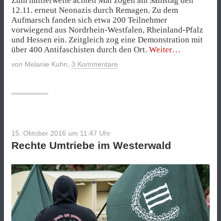
Zum mittlerweile achten Mal zogen am Samstag den
12.11. erneut Neonazis durch Remagen. Zu dem
Aufmarsch fanden sich etwa 200 Teilnehmer
vorwiegend aus Nordrhein-Westfalen, Rheinland-Pfalz
und Hessen ein. Zeitgleich zog eine Demonstration mit
„Proteste
über 400 Antifaschisten durch den Ort.
Weiter
gegen
von
Melanie Kuhn
,
3 Kommentare
Neonaziaufma
in
Remagen“
15. Oktober 2016 um 11:47
Uhr
Rechte Umtriebe im Westerwald