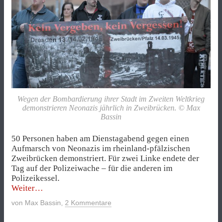
Wegen der Bombardierung ihrer Stadt im Zweiten Weltkrieg
demonstrieren Neonazis jährlich in Zweibrücken. © Max
Bassin
50 Personen haben am Dienstagabend gegen einen
Aufmarsch von Neonazis im rheinland-pfälzischen
Zweibrücken demonstriert. Für zwei Linke endete der
Tag auf der Polizeiwache – für die anderen im
Polizeikessel.
„Neonazis
Weiter
marschieren
von
Max Bassin
,
2 Kommentare
durch
Zweibrücken“