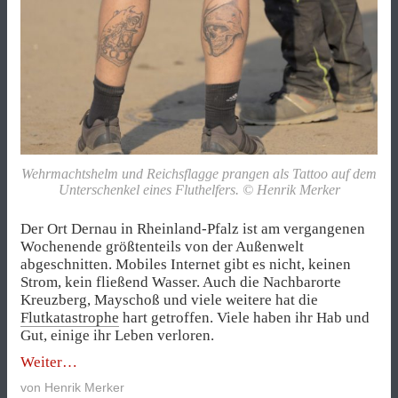
Wehrmachtshelm und Reichsflagge prangen als Tattoo auf dem
Unterschenkel eines Fluthelfers. © Henrik Merker
Der Ort Dernau in Rheinland-Pfalz ist am vergangenen
Wochenende größtenteils von der Außenwelt
abgeschnitten. Mobiles Internet gibt es nicht, keinen
Strom, kein fließend Wasser. Auch die Nachbarorte
Kreuzberg, Mayschoß und viele weitere hat die
Flutkatastrophe
hart getroffen. Viele haben ihr Hab und
Gut, einige ihr Leben verloren.
„Falsche
Weiter
Freunde
von
Henrik Merker
in