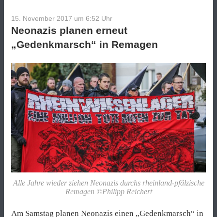
Remagen“
15. November 2017 um 6:52
Uhr
Neonazis planen erneut
„Gedenkmarsch“ in Remagen
Alle Jahre wieder ziehen Neonazis durchs rheinland-pfälzische
Remagen ©Philipp Reichert
Am Samstag planen Neonazis einen „Gedenkmarsch“ in