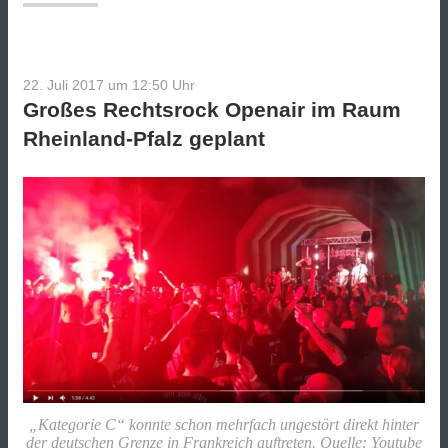
Safet
Babic
zurück?“
22. Juli 2017 um 12:50
Uhr
Großes Rechtsrock Openair im Raum
Rheinland-Pfalz geplant
„Kategorie C“ konnte schon mehrfach ungestört direkt hinter
der deutschen Grenze in Frankreich auftreten. Quelle: Youtube