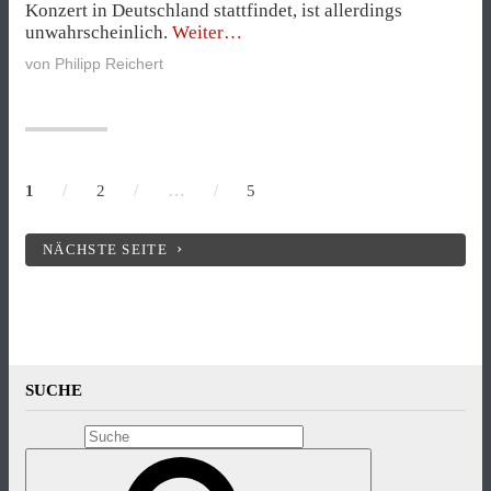
Konzert in Deutschland stattfindet, ist allerdings
„„Kategorie
unwahrscheinlich.
Weiter
C“
von
Philipp Reichert
kündigt
Konzert
in
Rheinland-
Pfalz
an“
/
/
…
/
1
2
5
NÄCHSTE SEITE
SUCHE