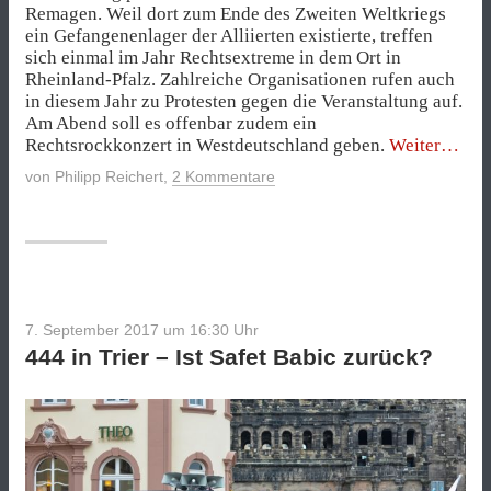
Remagen. Weil dort zum Ende des Zweiten Weltkriegs
ein Gefangenenlager der Alliierten existierte, treffen
sich einmal im Jahr Rechtsextreme in dem Ort in
Rheinland-Pfalz. Zahlreiche Organisationen rufen auch
in diesem Jahr zu Protesten gegen die Veranstaltung auf.
Am Abend soll es offenbar zudem ein
„Neon
Rechtsrockkonzert in Westdeutschland geben.
Weiter
plane
von
Philipp Reichert
,
2 Kommentare
erneut
„Gede
in
Remag
7. September 2017 um 16:30
Uhr
444 in Trier – Ist Safet Babic zurück?