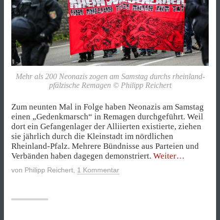
Mehr als 200 Neonazis zogen am Samstag durchs rheinland-
pfälzische Remagen © Philipp Reichert
Zum neunten Mal in Folge haben Neonazis am Samstag
einen „Gedenkmarsch“ in Remagen durchgeführt. Weil
dort ein Gefangenlager der Alliierten existierte, ziehen
sie jährlich durch die Kleinstadt im nördlichen
Rheinland-Pfalz. Mehrere Bündnisse aus Parteien und
„Mehr
Verbänden haben dagegen demonstriert.
Weiter
als
von
Philipp Reichert
,
1 Kommentar
200
Neonazis
bei
„Gedenken“
in