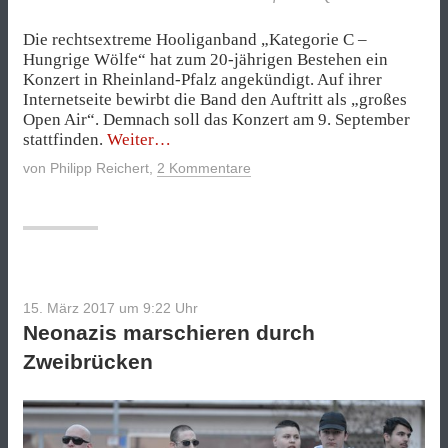
Die rechtsextreme Hooliganband „Kategorie C –
Hungrige Wölfe“ hat zum 20-jährigen Bestehen ein
Konzert in Rheinland-Pfalz angekündigt. Auf ihrer
Internetseite bewirbt die Band den Auftritt als „großes
Open Air“. Demnach soll das Konzert am 9. September
„Großes
stattfinden.
Weiter
Rechtsrock
von
Philipp Reichert
,
2 Kommentare
Openair
im
Raum
Rheinland-
Pfalz
geplant“
15. März 2017 um 9:22
Uhr
Neonazis marschieren durch
Zweibrücken