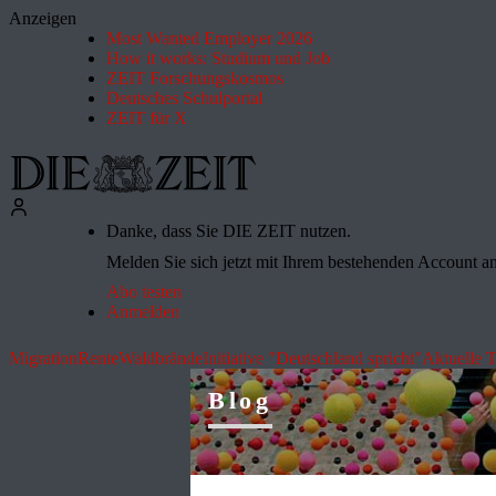
Anzeigen
Most Wanted Employer 2026
How it works: Studium und Job
ZEIT Forschungskosmos
Deutsches Schulportal
ZEIT für X
Danke, dass Sie DIE ZEIT nutzen.
Melden Sie sich jetzt mit Ihrem bestehenden Account an 
Abo testen
Anmelden
Migration
Rente
Waldbrände
Initiative "Deutschland spricht"
Aktuelle 
Blog