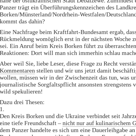
nahe der ostukrainischen Stadt Debalzewe. Zumindest e
Panzer trägt ein Überführungskennzeichen des Landkre
Borken/Münsterland/Nordrhein-Westfalen/Deutschlan
kommt das dahin?
Eine Nachfrage beim Kraftfahrt-Bundesamt ergab, dass
Rückmeldung womöglich erst in der nächsten Woche z
sei. Ein Anruf beim Kreis Borken führt zu überraschte
Reaktionen: Dort will man sich immerhin schlau mach
Aber weil Sie, liebe Leser, diese Frage zu Recht verstä
Kommentaren
stellen und wir uns jetzt damit beschäft
wollen, müssen wir in der Zwischenzeit das tun, was u
journalistische Sorgfaltspflicht ansonsten strengstens v
wild spekulieren!
Dazu drei Thesen:
1.
Den Kreis Borken und die Ukraine verbindet seit Jahrz
eine tiefe Freundschaft –
nicht nur auf kulinarischem 
dem Panzer handelte es sich um eine Dauerleihgabe an