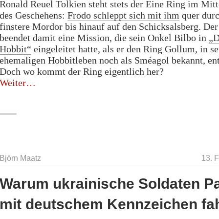
Ronald Reuel Tolkien steht stets der Eine Ring im Mit
des Geschehens:
Frodo schleppt sich mit ihm
quer durc
finstere Mordor bis hinauf auf den Schicksalsberg. De
beendet damit eine Mission, die sein Onkel Bilbo in
„D
Hobbit“
eingeleitet hatte, als er den Ring Gollum, in s
ehemaligen Hobbitleben noch als Sméagol bekannt, en
Doch wo kommt der Ring eigentlich her?
„Woher
Weiter
der
Eine
Ring
kommt“
Björn Maatz
13. 
Warum ukrainische Soldaten P
mit deutschem Kennzeichen fa