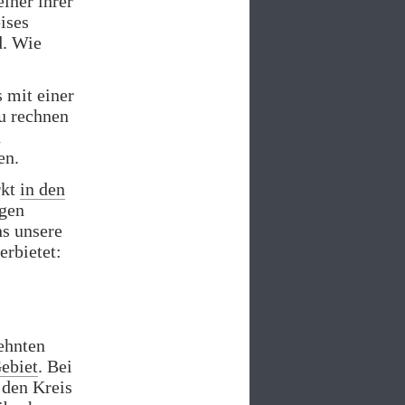
iner ihrer
ises
d. Wie
 mit einer
u rechnen
n
en.
rkt
in den
igen
ns unsere
erbietet:
ehnten
Gebiet
. Bei
 den Kreis