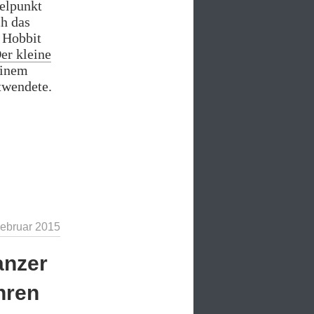
telpunkt
h das
r Hobbit
er kleine
einem
twendete.
Februar 2015
anzer
hren