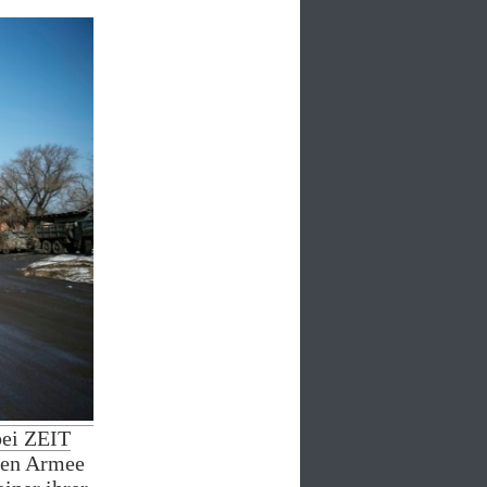
bei ZEIT
chen Armee