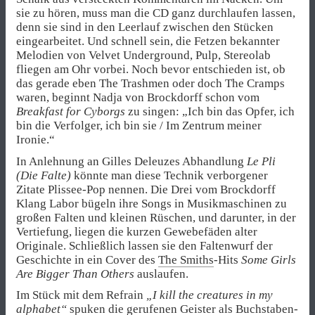
sie zu hören, muss man die CD ganz durchlaufen lassen,
denn sie sind in den Leerlauf zwischen den Stücken
eingearbeitet. Und schnell sein, die Fetzen bekannter
Melodien von Velvet Underground, Pulp, Stereolab
fliegen am Ohr vorbei. Noch bevor entschieden ist, ob
das gerade eben The Trashmen oder doch The Cramps
waren, beginnt Nadja von Brockdorff schon vom
Breakfast for Cyborgs
zu singen: „Ich bin das Opfer, ich
bin die Verfolger, ich bin sie / Im Zentrum meiner
Ironie.“
In Anlehnung an Gilles Deleuzes Abhandlung
Le Pli
(Die Falte)
könnte man diese Technik verborgener
Zitate Plissee-Pop nennen. Die Drei vom Brockdorff
Klang Labor bügeln ihre Songs in Musikmaschinen zu
großen Falten und kleinen Rüschen, und darunter, in der
Vertiefung, liegen die kurzen Gewebefäden alter
Originale. Schließlich lassen sie den Faltenwurf der
Geschichte in ein Cover des
The Smiths
-Hits
Some Girls
Are Bigger Than Others
auslaufen.
Im Stück mit dem Refrain
„I kill the creatures in my
alphabet“
spuken die gerufenen Geister als Buchstaben-