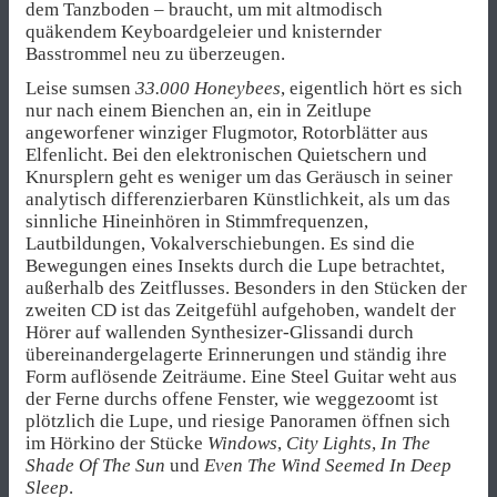
dem Tanzboden – braucht, um mit altmodisch
quäkendem Keyboardgeleier und knisternder
Basstrommel neu zu überzeugen.
Leise sumsen
33.000 Honeybees
, eigentlich hört es sich
nur nach einem Bienchen an, ein in Zeitlupe
angeworfener winziger Flugmotor, Rotorblätter aus
Elfenlicht. Bei den elektronischen Quietschern und
Knursplern geht es weniger um das Geräusch in seiner
analytisch differenzierbaren Künstlichkeit, als um das
sinnliche Hineinhören in Stimmfrequenzen,
Lautbildungen, Vokalverschiebungen. Es sind die
Bewegungen eines Insekts durch die Lupe betrachtet,
außerhalb des Zeitflusses. Besonders in den Stücken der
zweiten CD ist das Zeitgefühl aufgehoben, wandelt der
Hörer auf wallenden Synthesizer-Glissandi durch
übereinandergelagerte Erinnerungen und ständig ihre
Form auflösende Zeiträume. Eine Steel Guitar weht aus
der Ferne durchs offene Fenster, wie weggezoomt ist
plötzlich die Lupe, und riesige Panoramen öffnen sich
im Hörkino der Stücke
Windows
,
City Lights
,
In The
Shade Of The Sun
und
Even The Wind Seemed In Deep
Sleep
.