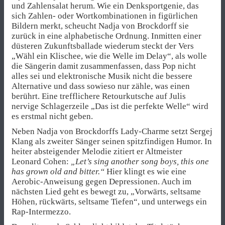
und Zahlensalat herum. Wie ein Denksportgenie, das
sich Zahlen- oder Wortkombinationen in figürlichen
Bildern merkt, scheucht Nadja von Brockdorff sie
zurück in eine alphabetische Ordnung. Inmitten einer
düsteren Zukunftsballade wiederum steckt der Vers
„Wähl ein Klischee, wie die Welle im Delay“, als wolle
die Sängerin damit zusammenfassen, dass Pop nicht
alles sei und elektronische Musik nicht die bessere
Alternative und dass sowieso nur zähle, was einen
berührt. Eine trefflichere Retourkutsche auf Julis
nervige Schlagerzeile „Das ist die perfekte Welle“ wird
es erstmal nicht geben.
Neben Nadja von Brockdorffs Lady-Charme setzt Sergej
Klang als zweiter Sänger seinen spitzfindigen Humor. In
heiter absteigender Melodie zitiert er Altmeister
Leonard Cohen:
„Let’s sing another song boys, this one
has grown old and bitter.“
Hier klingt es wie eine
Aerobic-Anweisung gegen Depressionen. Auch im
nächsten Lied geht es bewegt zu, „Vorwärts, seltsame
Höhen, rückwärts, seltsame Tiefen“, und unterwegs ein
Rap-Intermezzo.