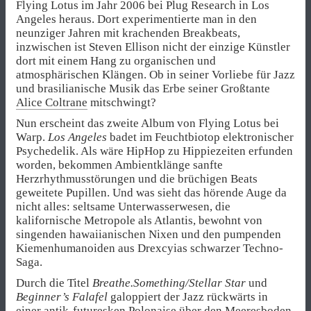
Flying Lotus im Jahr 2006 bei Plug Research in Los
Angeles heraus. Dort experimentierte man in den
neunziger Jahren mit krachenden Breakbeats,
inzwischen ist Steven Ellison nicht der einzige Künstler
dort mit einem Hang zu organischen und
atmosphärischen Klängen. Ob in seiner Vorliebe für Jazz
und brasilianische Musik das Erbe seiner Großtante
Alice Coltrane
mitschwingt?
Nun erscheint das zweite Album von Flying Lotus bei
Warp.
Los Angeles
badet im Feuchtbiotop elektronischer
Psychedelik. Als wäre HipHop zu Hippiezeiten erfunden
worden, bekommen Ambientklänge sanfte
Herzrhythmusstörungen und die brüchigen Beats
geweitete Pupillen. Und was sieht das hörende Auge da
nicht alles: seltsame Unterwasserwesen, die
kalifornische Metropole als Atlantis, bewohnt von
singenden hawaiianischen Nixen und den pumpenden
Kiemenhumanoiden aus Drexcyias schwarzer Techno-
Saga.
Durch die Titel
Breathe.Something/Stellar Star
und
Beginner’s Falafel
galoppiert der Jazz rückwärts in
einer antik-futuresken Polonaise über den Meeresboden.