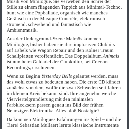
Musik von Minilogue. Sie verweben den Schrei der
Stille zu einem fliegenden Teppich aus Minimal-Techno,
bunt wie eine Popballade, organisch wie manches
Geräusch in der Musique Concrète, elektronisch
strömend, schwebend und fantastisch wie
Ambientmusik.
Aus der Underground-Szene Malmös kommen
Minilogue, bisher haben sie ihre implosiven Clubhits
auf Labels wie Wagon Repair und den Kölner Traum
Schallplatten veröffentlicht. Das Doppelalbum
Animals
ist nun beim Geldadel der Clubkultur, bei Cocoon
Recordings, erschienen.
Wenn zu Beginn
Yesterday Bells
geläutet werden, muss
das wohl etwas zu bedeuten haben. Die erste CD kündet
zunächst von dem, wofür die zwei Schweden seit Jahren
im kleinen Kreis bekannt sind. Ihre angenehm weiche
Vierviertelgrundierung mit den minimalen
Farbklecksern passen genau ins Bild der frühen
Neunziger-Elektronika. Alles bloß Nostalgie?
Da kommen Minilogues Erfahrungen ins Spiel – und die
Tiere! Sebastian Mullaert lernte klassische Instrumente