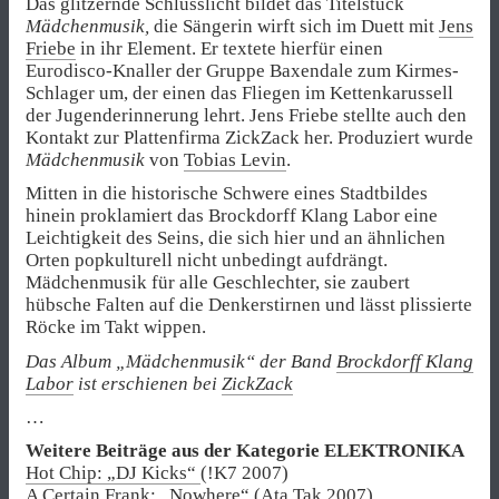
Das glitzernde Schlusslicht bildet das Titelstück
Mädchenmusik,
die Sängerin wirft sich im Duett mit
Jens
Friebe
in ihr Element. Er textete hierfür einen
Eurodisco-Knaller der Gruppe Baxendale zum Kirmes-
Schlager um, der einen das Fliegen im Kettenkarussell
der Jugenderinnerung lehrt. Jens Friebe stellte auch den
Kontakt zur Plattenfirma ZickZack her. Produziert wurde
Mädchenmusik
von
Tobias Levin
.
Mitten in die historische Schwere eines Stadtbildes
hinein proklamiert das Brockdorff Klang Labor eine
Leichtigkeit des Seins, die sich hier und an ähnlichen
Orten popkulturell nicht unbedingt aufdrängt.
Mädchenmusik für alle Geschlechter, sie zaubert
hübsche Falten auf die Denkerstirnen und lässt plissierte
Röcke im Takt wippen.
Das Album „Mädchenmusik“ der Band
Brockdorff Klang
Labor
ist erschienen bei
ZickZack
…
Weitere Beiträge aus der Kategorie ELEKTRONIKA
Hot Chip: „DJ Kicks“
(!K7 2007)
A Certain Frank: „Nowhere“
(Ata Tak 2007)