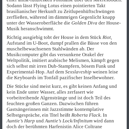
Sodann lässt Flying Lotus einen pointierten Takt
brasilianischer Herkunft zu Zeitlupenhüftschwüngen
zerfließen, während im dämmrigen Gegenlicht knapp
unter der Wasseroberfläche die
Golden Diva
der House-
Musik heranschwimmt.
Richtig ausgiebig tobt der House in dem Stück
Riot,
Aufstand im U-Boot, dumpf prallen die Bässe von den
muschelbewachsenen Stahlwänden ab. Der
Musikcomputer gibt das versunkene Orakel der
Weltpolitik, imitiert arabische Melismen, kämpft gegen
sich selbst mit irren Dub-Stampfern, bösem Funk und
Experimental-Hop. Auf dem
Sexslaveship
weinen leise
die Keyboards im Tonfall pazifischer Inselbewohner.
Die Stücke sind meist kurz, es gibt keinen Anfang und
kein Ende unter Wasser, alles zerfasert wie
vorbeitreibende Algenstränge und ist doch Teil des
feuchten großen Ganzen. Dazwischen führen
Gastsängerinnen mit Jazzstimme kontemplative
Selbstgespräche, ein Titel heißt
Roberta Flack.
In
Auntie’s Harp
und
Auntie’s Lock/Infinitum
wird dann
doch der berühmten Harfenistin Alice Coltrane