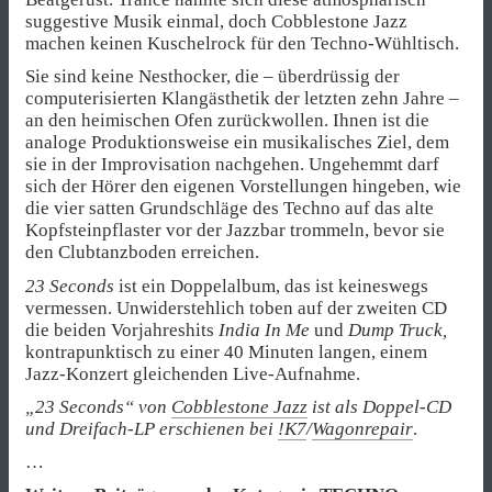
suggestive Musik einmal, doch Cobblestone Jazz
machen keinen Kuschelrock für den Techno-Wühltisch.
Sie sind keine Nesthocker, die – überdrüssig der
computerisierten Klangästhetik der letzten zehn Jahre –
an den heimischen Ofen zurückwollen. Ihnen ist die
analoge Produktionsweise ein musikalisches Ziel, dem
sie in der Improvisation nachgehen. Ungehemmt darf
sich der Hörer den eigenen Vorstellungen hingeben, wie
die vier satten Grundschläge des Techno auf das alte
Kopfsteinpflaster vor der Jazzbar trommeln, bevor sie
den Clubtanzboden erreichen.
23 Seconds
ist ein Doppelalbum, das ist keineswegs
vermessen. Unwiderstehlich toben auf der zweiten CD
die beiden Vorjahreshits
India In Me
und
Dump Truck,
kontrapunktisch zu einer 40 Minuten langen, einem
Jazz-Konzert gleichenden Live-Aufnahme.
„23 Seconds“ von
Cobblestone Jazz
ist als Doppel-CD
und Dreifach-LP erschienen bei
!K7
/
Wagonrepair
.
…