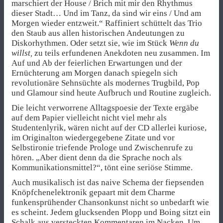
marschiert der House / Brich mit mir den Rhythmus
dieser Stadt… Und im Tanz, da sind wir eins / Und am
Morgen wieder entzweit.“ Raffiniert schüttelt das Trio
den Staub aus allen historischen Andeutungen zu
Diskorhythmen. Oder setzt sie, wie im Stück
Wenn du
willst,
zu teils erfundenen Anekdoten neu zusammen. Im
Auf und Ab der feierlichen Erwartungen und der
Ernüchterung am Morgen danach spiegeln sich
revolutionäre Sehnsüchte als modernes Trugbild, Pop
und Glamour sind heute Aufbruch und Routine zugleich.
Die leicht verworrene Alltagspoesie der Texte ergäbe
auf dem Papier vielleicht nicht viel mehr als
Studentenlyrik, wären nicht auf der CD allerlei kuriose,
im Originalton wiedergegebene Zitate und vor
Selbstironie triefende Prologe und Zwischenrufe zu
hören. „Aber dient denn da die Sprache noch als
Kommunikationsmittel?“, tönt eine seriöse Stimme.
Auch musikalisch ist das naive Schema der fiepsenden
Knöpfchenelektronik gepaart mit dem Charme
funkensprühender Chansonkunst nicht so unbedarft wie
es scheint. Jedem glucksenden Plopp und Boing sitzt ein
Schalk aus versteckten Kommentaren im Nacken. Um