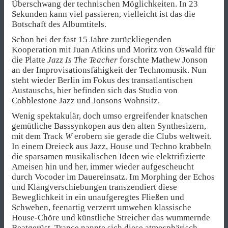
Überschwang der technischen Möglichkeiten. In 23
Sekunden kann viel passieren, vielleicht ist das die
Botschaft des Albumtitels.
Schon bei der fast 15 Jahre zurückliegenden
Kooperation mit Juan Atkins und Moritz von Oswald für
die Platte
Jazz Is The Teacher
forschte Mathew Jonson
an der Improvisationsfähigkeit der Technomusik. Nun
steht wieder Berlin im Fokus des transatlantischen
Austauschs, hier befinden sich das Studio von
Cobblestone Jazz und Jonsons Wohnsitz.
Wenig spektakulär, doch umso ergreifender knatschen
gemütliche Basssynkopen aus den alten Synthesizern,
mit dem Track
W
erobern sie gerade die Clubs weltweit.
In einem Dreieck aus Jazz, House und Techno krabbeln
die sparsamen musikalischen Ideen wie elektrifizierte
Ameisen hin und her, immer wieder aufgescheucht
durch Vocoder im Dauereinsatz. Im Morphing der Echos
und Klangverschiebungen transzendiert diese
Beweglichkeit in ein unaufgeregtes Fließen und
Schweben, feenartig verzerrt umwehen klassische
House-Chöre und künstliche Streicher das wummernde
Beatgerüst. Trance nannte sich diese atmosphärisch