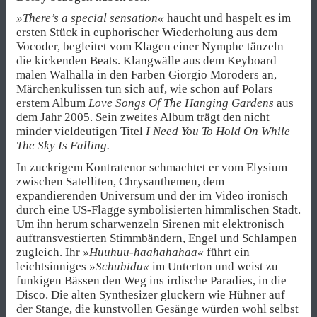
»There’s a special sensation«
haucht und haspelt es im
ersten Stück in euphorischer Wiederholung aus dem
Vocoder, begleitet vom Klagen einer Nymphe tänzeln
die kickenden Beats. Klangwälle aus dem Keyboard
malen Walhalla in den Farben Giorgio Moroders an,
Märchenkulissen tun sich auf, wie schon auf Polars
erstem Album
Love Songs Of The Hanging Gardens
aus
dem Jahr 2005. Sein zweites Album trägt den nicht
minder vieldeutigen Titel
I Need You To Hold On While
The Sky Is Falling.
In zuckrigem Kontratenor schmachtet er vom Elysium
zwischen Satelliten, Chrysanthemen, dem
expandierenden Universum und der im Video ironisch
durch eine US-Flagge symbolisierten himmlischen Stadt.
Um ihn herum scharwenzeln Sirenen mit elektronisch
auftransvestierten Stimmbändern, Engel und Schlampen
zugleich. Ihr
»Huuhuu-haahahahaa«
führt ein
leichtsinniges
»Schubidu«
im Unterton und weist zu
funkigen Bässen den Weg ins irdische Paradies, in die
Disco. Die alten Synthesizer gluckern wie Hühner auf
der Stange, die kunstvollen Gesänge würden wohl selbst