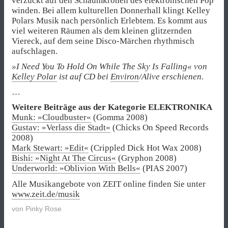
verzückt auf den Schaumkronen des elektronischen Pop
winden. Bei allem kulturellen Donnerhall klingt Kelley
Polars Musik nach persönlich Erlebtem. Es kommt aus
viel weiteren Räumen als dem kleinen glitzernden
Viereck, auf dem seine Disco-Märchen rhythmisch
aufschlagen.
»I Need You To Hold On While The Sky Is Falling« von
Kelley Polar
ist auf CD bei
Environ
/Alive erschienen.
…
Weitere Beiträge aus der Kategorie ELEKTRONIKA
Munk: »Cloudbuster«
(Gomma 2008)
Gustav: »Verlass die Stadt«
(Chicks On Speed Records
2008)
Mark Stewart: »Edit«
(Crippled Dick Hot Wax 2008)
Bishi: »Night At The Circus«
(Gryphon 2008)
Underworld: »Oblivion With Bells«
(PIAS 2007)
Alle Musikangebote von ZEIT online finden Sie unter
www.zeit.de/musik
von
Pinky Rose