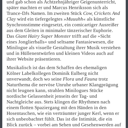
und gab schon als Achtzehnjähriger Geigenunterricht,
später machten er und Marcus Henriksson sich als
Trance-DJs Namen. Im zweiten Stück
Cow, Crickets And
Clay
wird ein tiefergelegtes
»Muuuhh«
als künstliche
Synchronstimme eingesetzt, ein comicartiger Ausreißer
aus dem Gleiten in minimaler tänzerischer Euphorie.
Das
Giant Hairy Super Monster
trifft auf die »Sicht
eines Jonglierballs« und seltsame Fantasiewesen, die
Minilogue als visuelle Gestaltung ihrer Musik verstehen
und in Hüllenentwürfen und kleinen Videos auch auf
ihrer Website präsentieren.
Musikalisch ist das dem Schaffen des ehemaligen
Kölner Labelkollegen Dominik Eulberg nicht
unverwandt, doch wo seine
Flora und Fauna
trotz
Naturthema die nervöse Unruhe urbaner Klangprägung
nicht leugnen kann, strahlen Minilogues Stücke
nordische Gelassenheit jenseits der Tag- und
Nachtgleiche aus. Stets klingen die Rhythmen nach
einem flotten Spaziergang mit den Händen in den
Hosentaschen, wie ein verträumter junger Kerl, wenn er
sich unbeobachtet fühlt. Das ist die Intimität, die ein
Blick zurück – vorbei am Sehen und Gesehenwerden auf