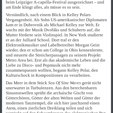
beim Leipziger A-capella-Festival ausgezeichnet – und
am Ende klingt alles, als müsse es so sein.
Verständlich, nach einem Blick in Kelley Polars
Vergangenheit. Als Sohn US-amerikanischer Diplomaten
kam er in Dubrovnik als Michael Kelley zur Welt. Er
wuchs mit der Musik Dvořáks und Schuberts auf, die
Mutter förderte sein Violinspiel. In New York studierte
er an der Julliard School. Dort traf er den
Elektronikmusiker und Labelbetreiber Morgan Geist
wieder, den er schon am College in Ohio kennenlernte,
und steuerte die Streicherpassagen zu seinem Projekt
Metro Area bei. Erst als das akademische Leben und die
Liebe zu Disco- und Popmusik nicht mehr
zusammenpassen wollten, begann Kelley Polar, den
Kulturschock in Kompositionen zu verarbeiten.
Das Meer in dem Stück
Sea Of Sine Waves
gerät nicht
unerwartet in Turbulenzen. Aus den berechenbaren
Sinustonwellen sprüht die archaische Gischt von
Götterchören, Götter der alten Welten und Götter der
modernen Tanztempel, die sich hier jauchzend einen
Atem, einen zierlichen Dreiklang teilen und sich