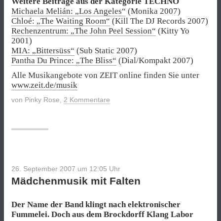
Weitere Beiträge aus der Kategorie TECHNO
Michaela Melián: „Los Angeles“
(Monika 2007)
Chloé: „The Waiting Room“
(Kill The DJ Records 2007)
Rechenzentrum: „The John Peel Session“
(Kitty Yo
2001)
MIA: „Bittersüss“
(Sub Static 2007)
Pantha Du Prince: „The Bliss“
(Dial/Kompakt 2007)
Alle Musikangebote von ZEIT online finden Sie unter
www.zeit.de/musik
von
Pinky Rose
,
2 Kommentare
26. September 2007 um 12:05
Uhr
Mädchenmusik mit Falten
Der Name der Band klingt nach elektronischer
Fummelei. Doch aus dem Brockdorff Klang Labor