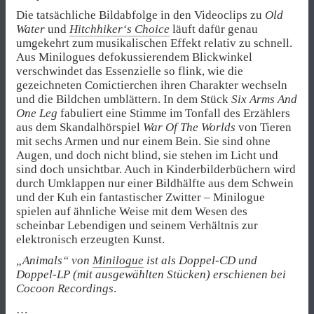
Die tatsächliche Bildabfolge in den Videoclips zu
Old
Water
und
Hitchhiker‘s Choice
läuft dafür genau
umgekehrt zum musikalischen Effekt relativ zu schnell.
Aus Minilogues defokussierendem Blickwinkel
verschwindet das Essenzielle so flink, wie die
gezeichneten Comictierchen ihren Charakter wechseln
und die Bildchen umblättern. In dem Stück
Six Arms And
One Leg
fabuliert eine Stimme im Tonfall des Erzählers
aus dem Skandalhörspiel
War Of The Worlds
von Tieren
mit sechs Armen und nur einem Bein. Sie sind ohne
Augen, und doch nicht blind, sie stehen im Licht und
sind doch unsichtbar. Auch in Kinderbilderbüchern wird
durch Umklappen nur einer Bildhälfte aus dem Schwein
und der Kuh ein fantastischer Zwitter – Minilogue
spielen auf ähnliche Weise mit dem Wesen des
scheinbar Lebendigen und seinem Verhältnis zur
elektronisch erzeugten Kunst.
„Animals“ von
Minilogue
ist als Doppel-CD und
Doppel-LP (mit ausgewählten Stücken) erschienen bei
Cocoon Recordings
.
…