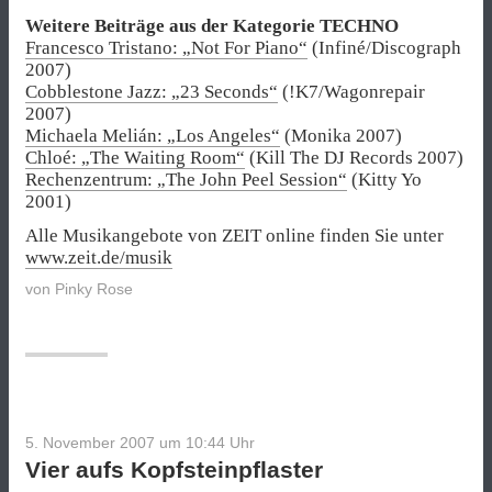
Weitere Beiträge aus der Kategorie TECHNO
Francesco Tristano: „Not For Piano“
(Infiné/Discograph
2007)
Cobblestone Jazz: „23 Seconds“
(!K7/Wagonrepair
2007)
Michaela Melián: „Los Angeles“
(Monika 2007)
Chloé: „The Waiting Room“
(Kill The DJ Records 2007)
Rechenzentrum: „The John Peel Session“
(Kitty Yo
2001)
Alle Musikangebote von ZEIT online finden Sie unter
www.zeit.de/musik
von
Pinky Rose
5. November 2007 um 10:44
Uhr
Vier aufs Kopfsteinpflaster