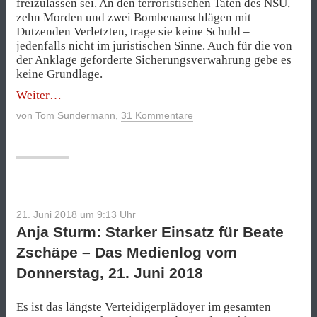
freizulassen sei. An den terroristischen Taten des NSU,
zehn Morden und zwei Bombenanschlägen mit
Dutzenden Verletzten, trage sie keine Schuld –
jedenfalls nicht im juristischen Sinne. Auch für die von
der Anklage geforderte Sicherungsverwahrung gebe es
keine Grundlage.
„Die
Weiter
Terrorthese
von
Tom Sundermann
,
31 Kommentare
der
Verteidiger“
21. Juni 2018 um 9:13
Uhr
Anja Sturm: Starker Einsatz für Beate
Zschäpe – Das Medienlog vom
Donnerstag, 21. Juni 2018
Es ist das längste Verteidigerplädoyer im gesamten