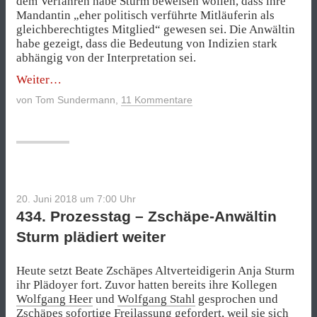
dem Verfahren habe Sturm beweisen wollen, dass ihre
Mandantin „eher politisch verführte Mitläuferin als
gleichberechtigtes Mitglied“ gewesen sei. Die Anwältin
habe gezeigt, dass die Bedeutung von Indizien stark
abhängig von der Interpretation sei.
„Beate
Weiter
Zschäpe:
von
Tom Sundermann
,
11 Kommentare
Mitglied
oder
Mitläuferin?
–
Das
Medienlog
vom
20. Juni 2018 um 7:00
Uhr
Mittwoch,
434. Prozesstag – Zschäpe-Anwältin
20.
Juni
Sturm plädiert weiter
2018“
Heute setzt Beate Zschäpes Altverteidigerin Anja Sturm
ihr Plädoyer fort. Zuvor hatten bereits ihre Kollegen
Wolfgang Heer
und
Wolfgang Stahl
gesprochen und
Zschäpes sofortige Freilassung gefordert, weil sie sich