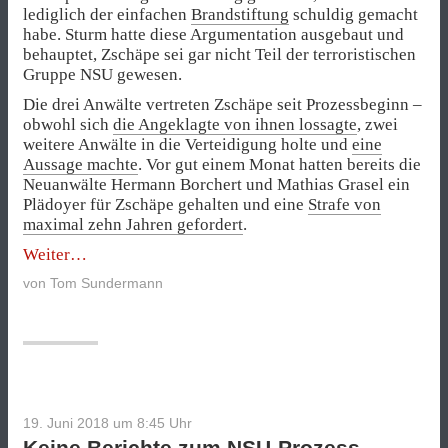
lediglich der einfachen
Brandstiftung
schuldig gemacht
habe. Sturm hatte diese Argumentation ausgebaut und
behauptet, Zschäpe sei gar nicht Teil der terroristischen
Gruppe NSU gewesen.
Die drei Anwälte vertreten Zschäpe seit Prozessbeginn –
obwohl sich
die Angeklagte von ihnen lossagte
, zwei
weitere Anwälte in die Verteidigung holte und
eine
Aussage machte
. Vor gut einem Monat hatten bereits die
Neuanwälte Hermann Borchert und Mathias Grasel ein
Plädoyer für Zschäpe gehalten und eine
Strafe von
maximal zehn Jahren gefordert
.
„434.
Weiter
Prozesstag
von
Tom Sundermann
–
Zschäpe-
Anwältin
Sturm
plädiert
weiter“
19. Juni 2018 um 8:45
Uhr
Keine Berichte zum NSU-Prozess