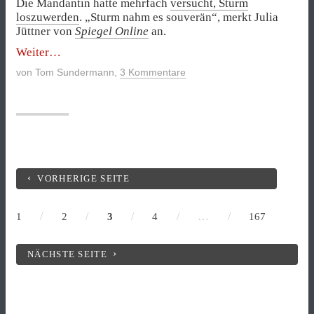
Die Mandantin hatte mehrfach
versucht, Sturm
loszuwerden
. „Sturm nahm es souverän“, merkt Julia
Jüttner von
Spiegel Online
an.
„Verteidigerin
Weiter
kratzt
von
Tom Sundermann
,
3 Kommentare
am
Bild
der
eiskalten
Zschäpe
–
Das
Medienlog
VORHERIGE SEITE
vom
Donnerstag,
/
/
/
/
…
/
1
2
3
4
167
14.
Juni
2018“
NÄCHSTE SEITE