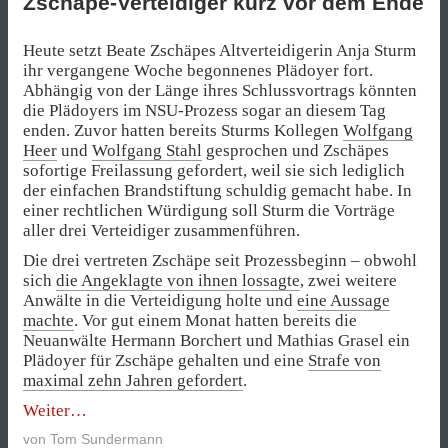
Zschäpe-Verteidiger kurz vor dem Ende
Heute setzt Beate Zschäpes Altverteidigerin Anja Sturm
ihr vergangene Woche begonnenes Plädoyer fort.
Abhängig von der Länge ihres Schlussvortrags könnten
die Plädoyers im NSU-Prozess sogar an diesem Tag
enden. Zuvor hatten bereits Sturms Kollegen
Wolfgang
Heer
und
Wolfgang Stahl
gesprochen und Zschäpes
sofortige Freilassung gefordert, weil sie sich lediglich
der einfachen Brandstiftung schuldig gemacht habe. In
einer rechtlichen Würdigung soll Sturm die Vorträge
aller drei Verteidiger zusammenführen.
Die drei vertreten Zschäpe seit Prozessbeginn – obwohl
sich
die Angeklagte von ihnen lossagte
, zwei weitere
Anwälte in die Verteidigung holte und
eine Aussage
machte
. Vor gut einem Monat hatten bereits die
Neuanwälte Hermann Borchert und Mathias Grasel ein
Plädoyer für Zschäpe gehalten und eine
Strafe von
maximal zehn Jahren gefordert
.
„433.
Weiter
Prozesstag
von
Tom Sundermann