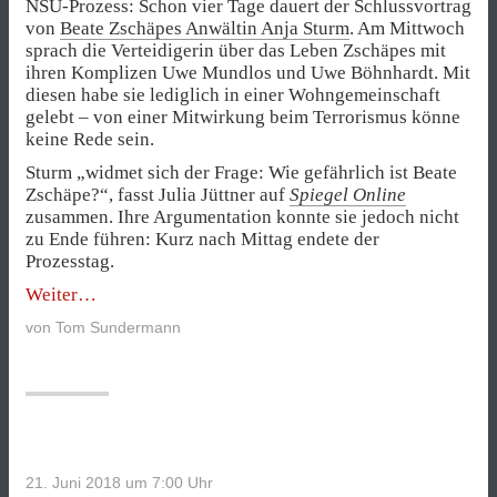
NSU-Prozess: Schon vier Tage dauert der Schlussvortrag
von
Beate Zschäpes Anwältin Anja Sturm
. Am Mittwoch
sprach die Verteidigerin über das Leben Zschäpes mit
ihren Komplizen Uwe Mundlos und Uwe Böhnhardt. Mit
diesen habe sie lediglich in einer Wohngemeinschaft
gelebt – von einer Mitwirkung beim Terrorismus könne
keine Rede sein.
Sturm „widmet sich der Frage: Wie gefährlich ist Beate
Zschäpe?“, fasst Julia Jüttner auf
Spiegel Online
zusammen. Ihre Argumentation konnte sie jedoch nicht
zu Ende führen: Kurz nach Mittag endete der
Prozesstag.
„Anja
Weiter
Sturm:
von
Tom Sundermann
Starker
Einsatz
für
Beate
Zschäpe
–
Das
21. Juni 2018 um 7:00
Uhr
Medienlog