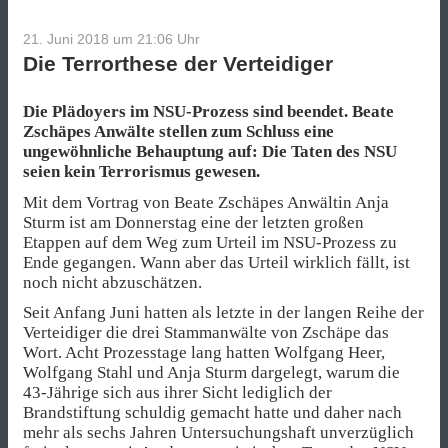
Medienlog
vom
21. Juni 2018 um 21:06
Uhr
Freitag,
Die Terrorthese der Verteidiger
22.
Juni
2018“
Die Plädoyers im NSU-Prozess sind beendet. Beate
Zschäpes Anwälte stellen zum Schluss eine
ungewöhnliche Behauptung auf: Die Taten des NSU
seien kein Terrorismus gewesen.
Mit dem Vortrag von Beate Zschäpes Anwältin Anja
Sturm ist am Donnerstag eine der letzten großen
Etappen auf dem Weg zum Urteil im NSU-Prozess zu
Ende gegangen. Wann aber das Urteil wirklich fällt, ist
noch nicht abzuschätzen.
Seit Anfang Juni hatten als letzte in der langen Reihe der
Verteidiger die drei Stammanwälte von Zschäpe das
Wort. Acht Prozesstage lang hatten Wolfgang Heer,
Wolfgang Stahl und Anja Sturm dargelegt, warum die
43-Jährige sich aus ihrer Sicht lediglich der
Brandstiftung schuldig gemacht hatte und daher nach
mehr als sechs Jahren Untersuchungshaft unverzüglich