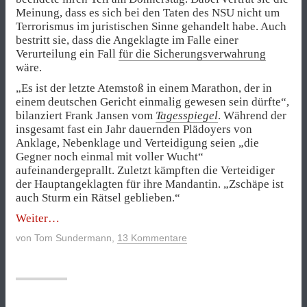
Meinung, dass es sich bei den Taten des NSU nicht um
Terrorismus im juristischen Sinne gehandelt habe. Auch
bestritt sie, dass die Angeklagte im Falle einer
Verurteilung ein Fall
für die Sicherungsverwahrung
wäre.
„Es ist der letzte Atemstoß in einem Marathon, der in
einem deutschen Gericht einmalig gewesen sein dürfte“,
bilanziert Frank Jansen vom
Tagesspiegel
. Während der
insgesamt fast ein Jahr dauernden Plädoyers von
Anklage, Nebenklage und Verteidigung seien „die
Gegner noch einmal mit voller Wucht“
aufeinandergeprallt. Zuletzt kämpften die Verteidiger
der Hauptangeklagten für ihre Mandantin. „Zschäpe ist
auch Sturm ein Rätsel geblieben.“
„Ein
Weiter
Marathon
von
Tom Sundermann
,
13 Kommentare
namens
NSU-
Prozess
–
Das