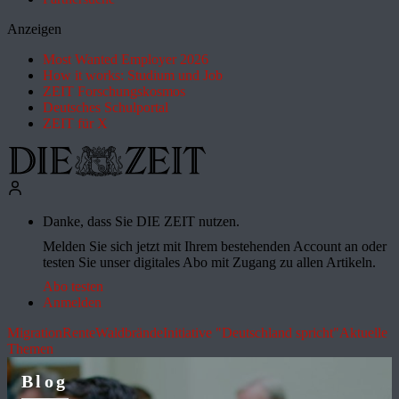
Anzeigen
Most Wanted Employer 2026
How it works: Studium und Job
ZEIT Forschungskosmos
Deutsches Schulportal
ZEIT für X
Danke, dass Sie DIE ZEIT nutzen.
Melden Sie sich jetzt mit Ihrem bestehenden Account an oder
testen Sie unser digitales Abo mit Zugang zu allen Artikeln.
Abo testen
Anmelden
Migration
Rente
Waldbrände
Initiative "Deutschland spricht"
Aktuelle
Themen
Blog