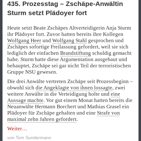
435. Prozesstag – Zschäpe-Anwältin
vom
Donnerstag,
Sturm setzt Plädoyer fort
21.
Juni
Heute setzt Beate Zschäpes Altverteidigerin Anja Sturm
2018“
ihr Plädoyer fort. Zuvor hatten bereits ihre Kollegen
Wolfgang Heer
und
Wolfgang Stahl
gesprochen und
Zschäpes sofortige Freilassung gefordert, weil sie sich
lediglich der einfachen
Brandstiftung
schuldig gemacht
habe. Sturm hatte diese Argumentation ausgebaut und
behauptet, Zschäpe sei gar nicht Teil der terroristischen
Gruppe NSU gewesen.
Die drei Anwälte vertreten Zschäpe seit Prozessbeginn –
obwohl sich
die Angeklagte von ihnen lossagte
, zwei
weitere Anwälte in die Verteidigung holte und
eine
Aussage machte
. Vor gut einem Monat hatten bereits die
Neuanwälte Hermann Borchert und Mathias Grasel ein
Plädoyer für Zschäpe gehalten und eine
Strafe von
maximal zehn Jahren gefordert
.
„435.
Weiter
Prozesstag
von
Tom Sundermann
–