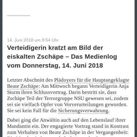
–
Plädoyer
der
Zschäpe-
Verteidiger
kurz
vor
14. Juni 2018 um 9:54
Uhr
dem
Verteidigerin kratzt am Bild der
Ende“
eiskalten Zschäpe – Das Medienlog
vom Donnerstag, 14. Juni 2018
Letzter Abschnitt des
Plädoyers für die Hauptangeklagte
Beate Zschäpe
: Am Mittwoch begann Verteidigerin Anja
Sturm ihren Schlussvortrag. Darin bestritt sie, dass
Zschäpe Teil der Terrorgruppe NSU gewesen sei, zudem
sei sie vielfach Opfer von Vorverurteilungen geworden.
Sie sei kein Fall für die
Sicherungsverwahrung
.
Dabei ging die Anwältin auch auf den Lebenslauf ihrer
Mandantin ein. Der engagierte Vortrag stand in Kontrast
zum Verhalten von Beate Zschäpe in der Vergangenheit: