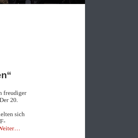
en“
n freudiger
Der 20.
elten sich
DF-
„Antisemitische
Weiter
und