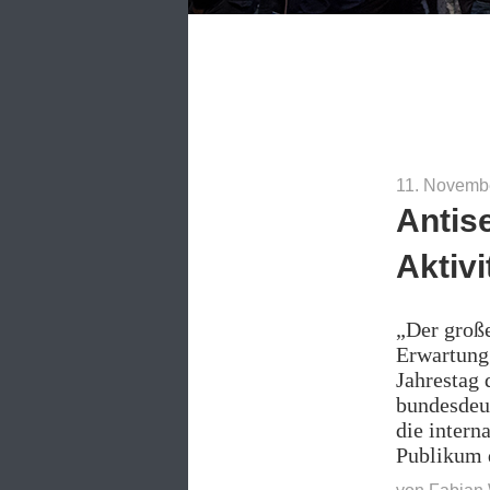
11. Novemb
Antis
Aktiv
„Der große
Erwartung 
Jahrestag
bundesdeu
die intern
Publikum 