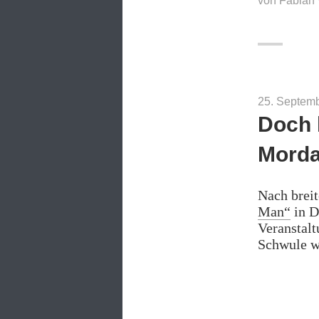
von
Fabian 
25. Septem
Doch 
Morda
Nach breit
Man“
in D
Veranstal
Schwule wu