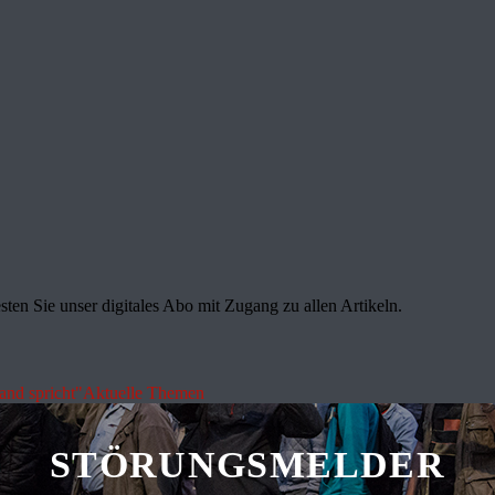
sten Sie unser digitales Abo mit Zugang zu allen Artikeln.
land spricht"
Aktuelle Themen
STÖRUNGSMELDER